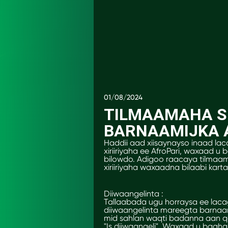
01/08/2024
TILMAAMAHA SI
BARNAAMIJKA A
Haddii aad xiisaynayso inaad l
xiriiriyaha ee AfroPari, waxaad u
bilowdo. Adigoo raacaya tilmaa
xiriiriyaha waxaadna bilaabi kar
Diiwaangelinta :
Tallaabada ugu horraysa ee lacag
diiwaangelinta mareegta barnaami
mid sahlan waqti badanna aan q
"Is diiwaangeli". Waxaad u baah