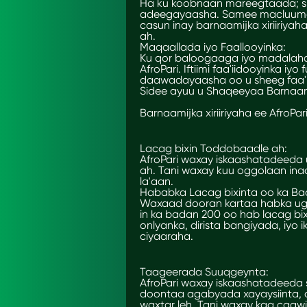
Ha ku koobnaan mareegtaada; si f
adeegayaasha. Samee macluumaad
casun inay barnaamijka xiriiriyah
ah.
Maqaallada iyo Faallooyinka:
Ku qor baloogaaga iyo madalaha 
AfroPari. Iftiimi faa'iidooyinka iy
daawadayaasha oo u sheeg faa'ii
Sidee ayuu u Shaqeeyaa Barnaamij
Barnaamijka xiriiriyaha ee AfroPar
Lacag bixin Toddobaadle ah:
AfroPari waxay iskaashatadeeda 
ah. Tani waxay kuu oggolaan ina
la'aan.
Hababka Lacag bixinta oo ka Ba
Waxaad dooran kartaa habka ugu
in ka badan 200 oo hab lacag bi
onlyanka, dirista bangiyada, iyo
ciyaaraha.
Taageerada Suuqgeynta:
AfroPari waxay iskaashatadeeda 
doontaa agabyada xayaysiinta, c
waxtar leh. Tani waxay kaa caa