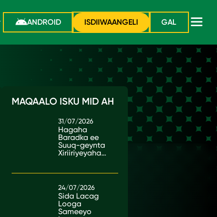
ANDROID
ISDIIWAANGELI
GAL
MAQAALO ISKU MID AH
31/07/2026
Hagaha
Baradka ee
Suuq-geynta
Xiriiriyeyaha
ee Kenya
24/07/2026
Sida Lacag
Looga
Sameeyo