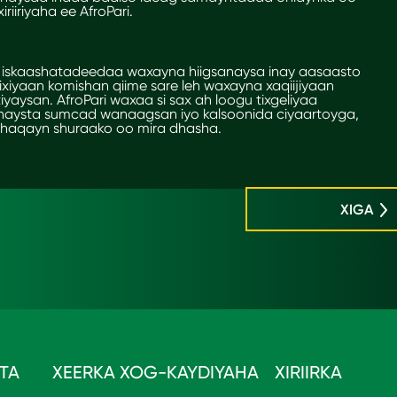
iiriyaha ee AfroPari.
a iskaashatadeedaa waxayna hiigsanaysa inay aasaasto
 bixiyaan komishan qiime sare leh waxayna xaqiijiyaan
yaysan. AfroPari waxaa si sax ah loogu tixgeliyaa
oo haysta sumcad wanaagsan iyo kalsoonida ciyaartoyga,
haqayn shuraako oo mira dhasha.
XIGA
TA
XEERKA XOG-KAYDIYAHA
XIRIIRKA