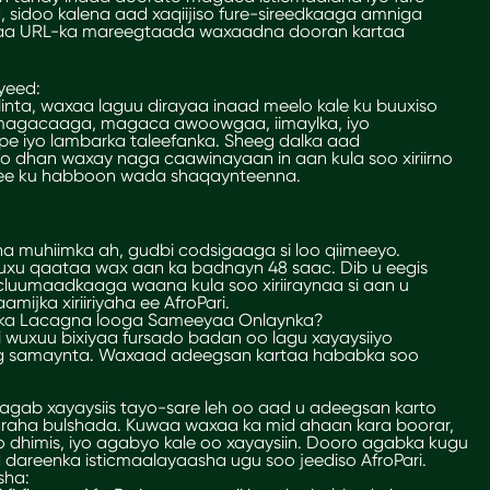
a, sidoo kalena aad xaqiijiso fure-sireedkaaga amniga
rtaa URL-ka mareegtaada waxaadna dooran kartaa
yeed:
inta, waxaa laguu dirayaa inaad meelo kale ku buuxiso
magacaaga, magaca awoowgaa, iimaylka, iyo
ype iyo lambarka taleefanka. Sheeg dalka aad
 dhan waxay naga caawinayaan in aan kula soo xiriirno
a ee ku habboon wada shaqaynteenna.
a muhiimka ah, gudbi codsigaaga si loo qiimeeyo.
xu qaataa wax aan ka badnayn 48 saac. Dib u eegis
umaadkaaga waana kula soo xiriiraynaa si aan u
mijka xiriiriyaha ee AfroPari.
ijka Lacagna looga Sameeyaa Onlaynka?
ri wuxuu bixiyaa fursado badan oo lagu xayaysiiyo
ag samaynta. Waxaad adeegsan kartaa hababka soo
gab xayaysiis tayo-sare leh oo aad u adeegsan karto
ha bulshada. Kuwaa waxaa ka mid ahaan kara boorar,
mo dhimis, iyo agabyo kale oo xayaysiin. Dooro agabka kugu
 dareenka isticmaalayaasha ugu soo jeediso AfroPari.
sha: