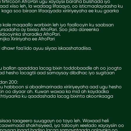
irfircoon AfroPari ugu xayaysii baraha bulshada iyo
 xiiso leh, la wadaag lifaaqyo, oo isticmaalayaasha ku
a kaga soo biiraan lifaaqyada xiriiriyeyaha ee kuu gaarka
kale maqaallo warbixin leh iyo faallooyin ku saabsan
o fursadaha ay bixiso AfroPari. Soo jiido dareenka
dooyinka sharadka AfroPari.
ka Xiriiriyaha ee AfroPari
i dhawr faa'iido ayuu siiyaa iskaashatadiisa.
u ballan qaaddaa lacag bixin toddobaadle ah oo joogto
ad hesho lacagtii aad samaysay dibdhac iyo sugitaan
dan 200:
 habboon si abaalmarinada xiriiriyeyaha aad ugu hesho
xin oo diyaar ah. Kuwan waxaa ka mid ah kaydadka
 ikhtiyaarka ku qaadashada lacag bixinta akoonkaaga
siisaa taageero suuqgayn oo tayo leh. Waxaad heli
aawimaad shakhsiyeed, iyo talooyin xeelado xayaysiin oo
winaysaa inaad badiso lacag samayntaada onlaynka oo