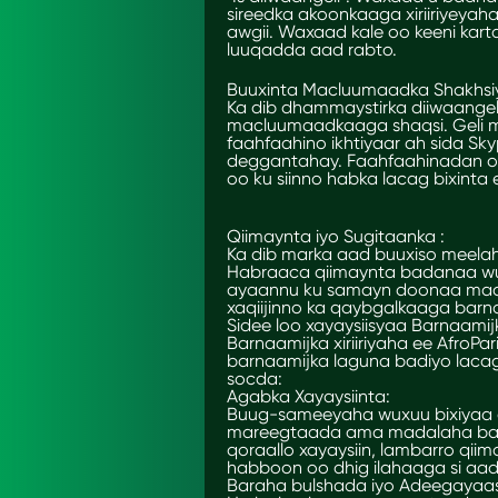
sireedka akoonkaaga xiriiriyeyah
awgii. Waxaad kale oo keeni ka
luuqadda aad rabto.
Buuxinta Macluumaadka Shakhsi
Ka dib dhammaystirka diiwaangel
macluumaadkaaga shaqsi. Geli 
faahfaahino ikhtiyaar ah sida Sk
deggantahay. Faahfaahinadan oo
oo ku siinno habka lacag bixint
Qiimaynta iyo Sugitaanka :
Ka dib marka aad buuxiso meelah
Habraaca qiimaynta badanaa wu
ayaannu ku samayn doonaa maclu
xaqiijinno ka qaybgalkaaga barnaa
Sidee loo xayaysiisyaa Barnaam
Barnaamijka xiriiriyaha ee AfroPa
barnaamijka laguna badiyo lac
socda:
Agabka Xayaysiinta:
Buug-sameeyaha wuxuu bixiyaa a
mareegtaada ama madalaha bara
qoraallo xayaysiin, lambarro qii
habboon oo dhig ilahaaga si aad
Baraha bulshada iyo Adeegayaa