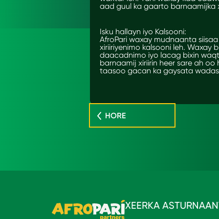
aad guul ka gaarto barnaamijka xir
Isku hallayn iyo Kalsooni:
AfroPari waxay mudnaanta siisa
xiriiriyenimo kalsooni leh. Waxay
daacadnimo iyo lacag bixin waqti
barnaamij xiriirin heer sare ah 
taasoo gacan ka gaysata wadas
HORE
XEERKA ASTURNAAN