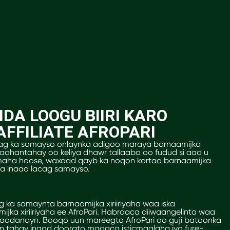
DA LOOGU BIIRI KARO
FFILIATE AFROPARI
acag ka samayso onlaynka adigoo maraya barnaamijka
 baahantahay oo keliya dhawr tallaabo oo fudud si aad u
maha hoose, waxaad qayb ka noqon kartaa barnaamijka
taa inaad lacag samayso.
 ka samaynta barnaamijka xiriiriyaha waa iska
jka xiriiriyaha ee AfroPari. Habraaca diiwaangelinta waa
aadanayn. Booqo uun mareegta AfroPari oo guji batoonka
an tahay inaad doorato magaca isticmaalaha iyo fure-