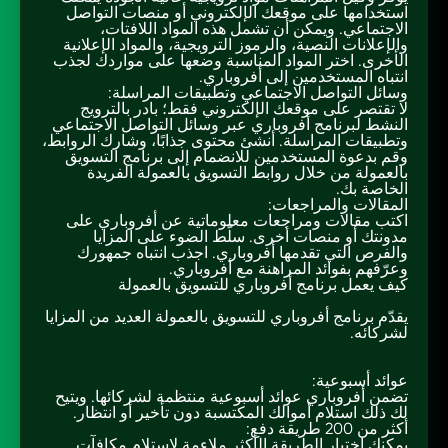
استخدامها على موقعك الإلكتروني أو منصات التواصل
الاجتماعي. ويمكن أن تشمل هذه المواد اللافتات،
والإعلانات النصية، والرموز الترويجية، والمواد الإعلانية
الأخرى. اختر المواد المناسبة وضعها على مواردك لجذب
انتباه المستخدمين إلى أفروباري.
وسائل التواصل الاجتماعي وتطبيقات المراسلة:
لا تقتصر على موقعك الإلكتروني فقط؛ بادر بالترويج
النشط لبرنامج أفروباري عبر وسائل التواصل الاجتماعي
وتطبيقات المراسلة. أنشئ محتوى جذابًا، وشارك الروابط،
وقم بدعوة المستخدمين للانضمام إلى برنامج التسويق
بالعمولة من خلال روابط التسويق بالعمولة الفريدة
الخاصة بك.
المقالات والمراجعات:
اكتب مقالات ومراجعات معلوماتية عن أفروباري على
مدونتك أو منصات أخرى. سلّط الضوء على المزايا
والفرص التي تقدمها أفروباري. اجذب انتباه جمهورك
وعرّفهم بفوائد المراهنة مع أفروباري.
كيف يعمل برنامج أفروباري للتسويق بالعمولة
يقدّم برنامج أفروباري للتسويق بالعمولة العديد من المزايا
لشركائه.
عوائد أسبوعية:
تضمن أفروباري عوائد أسبوعية منتظمة لشركائها. ويتيح
لك ذلك استلام أموالك المكتسبة دون تأخير أو انتظار.
أكثر من 200 طريقة دفع:
يمكنك اختيار الطريقة الأكثر ملاءمة لاستلام مكافآت