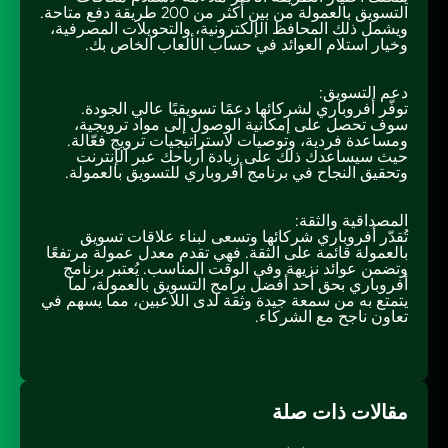
التسويق بالعمولة من بين أكثر من 200 طريقة دفع متاحة.
ويشمل ذلك المحافظ الإلكترونية، والتحويلات المصرفية،
وخيار استلام العوائد في حساب الألعاب الخاص بك.
دعم التسويق:
توفّر أفروباري لشركائها دعمًا تسويقيًا عالي الجودة.
سوف تحصل على إمكانية الوصول إلى مواد ترويجية،
ومساعدة فردية، وتوصيات لاستراتيجيات ترويج فعّالة.
حيث سيساعدك ذلك على زيادة أرباحك عبر الإنترنت
وتحقيق النجاح في برنامج أفروباري للتسويق بالعمولة.
المصداقية والثقة:
تُقدّر أفروباري شركائها وتسعى لبناء علاقات تسويق
بالعمولة قائمة على الثقة. فهي تقدم معدل عمولة مرتفعًا
وتضمن عوائد نزيهة وفي الوقت المناسب. يُعتبر برنامج
أفروباري بحق أحد أفضل برامج التسويق بالعمولة، لما
يتمتع به من سمعة جيدة وثقة لدى اللاعبين، مما يسهم في
تعاون ناجح مع الشركاء.
مقالات ذات صلة