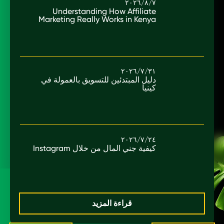
٧/‏٨/‏٢٠٢٦
Understanding How Affiliate
Marketing Really Works in Kenya
٣١/‏٧/‏٢٠٢٦
دليل المبتدئين للتسويق بالعمولة في
كينيا
٢٤/‏٧/‏٢٠٢٦
كيفية جني المال من خلال Instagram
قراءة المزيد