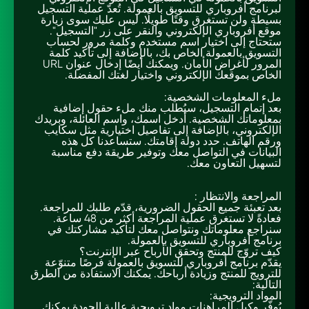
لبرنامج أفروباري للتسويق بالعمولة. تُعدّ عملية التسجيل
بسيطة ولن تستغرق وقتًا طويلًا. ليس عليك سوى زيارة
موقع أفروباري الإلكتروني والنقر على زر "التسجيل".
ستحتاج إلى اختيار اسم مستخدم وكلمة مرور لحساب
التسويق بالعمولة الخاص بك، بالإضافة إلى تأكيد كلمة
المرور لأغراض الأمان. ويمكنك أيضًا إدخال عنوان URL
الخاص بموقعك الإلكتروني واختيار لغتك المفضلة.
ملء المعلومات الشخصية:
بعد إتمام التسجيل، سيُطلب منك ملء حقول إضافية
بمعلوماتك الشخصية. أدخل اسمك، واسم العائلة، وبريدك
الإلكتروني، بالإضافة إلى تفاصيل اختيارية مثل سكايب
ورقم الهاتف. حدد دولة إقامتك. ستساعدنا كل هذه
البيانات في التواصل معك وتوفير طريقة دفع مناسبة
لتسهيل التعاون معك.
المراجعة والانتظار :
بعد تعبئة جميع الحقول الضرورية، قدّم طلبك للمراجعة.
فعادةً لا تستغرق عملية المراجعة أكثر من 48 ساعة.
سنراجع معلوماتك ونتواصل معك لتأكيد مشاركتك في
برنامج أفروباري للتسويق بالعمولة.
كيف تروّج للمنتج وتحقق الأرباح عبر الإنترنت؟
يقدّم برنامج أفروباري للتسويق بالعمولة فرصًا متنوّعة
للترويج للمنتج وزيادة أرباحك. يمكنك الاستفادة من الطرق
التالية:
المواد الترويجية:
يُوفّر وكيل المراهنات مواد ترويجية عالية الجودة يمكنك