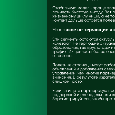
Стабильную модель проще план
принести быструю выгоду. Вот 
жизненному циклу ниши, а не т
контент дольше остается полез
Что такое не теряющие а
Эти сегменты остаются актуаль
исчезают. Не теряющие актуаль
образование, где круглогодичн
трафик. Их ценность более оче
от сезона.
Полезные страницы могут работа
обновлений и добавления свежи
управлении, чем многие партне
внимания. В результате издате
слишком часто.
Если вы ищете партнерскую пр
поддержкой и еженедельными вып
Зарегистрируйтесь, чтобы прот