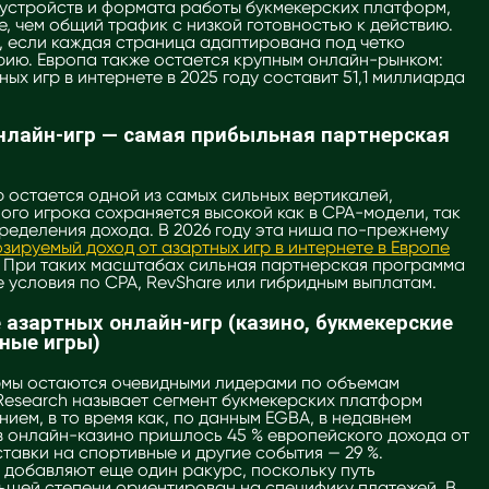
 устройств и формата работы букмекерских платформ,
 чем общий трафик с низкой готовностью к действию.
, если каждая страница адаптирована под четко
ию. Европа также остается крупным онлайн-рынком:
ых игр в интернете в 2025 году составит 51,1 миллиарда
нлайн-игр — самая прибыльная партнерская
 остается одной из самых сильных вертикалей,
ого игрока сохраняется высокой как в CPA-модели, так
ределения дохода. В 2026 году эта ниша по-прежнему
зируемый доход от азартных игр в интернете в Европе
. При таких масштабах сильная партнерская программа
 условия по CPA, RevShare или гибридным выплатам.
азартных онлайн-игр (казино, букмекерские
ные игры)
рмы остаются очевидными лидерами по объемам
Research называет сегмент букмекерских платформ
ем, в то время как, по данным EGBA, в недавнем
в онлайн-казино пришлось 45 % европейского дохода от
ставки на спортивные и другие события — 29 %.
добавляют еще один ракурс, поскольку путь
льшей степени ориентирован на специфику платежей. В