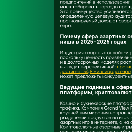
предпочтений в использовании
масштабировать гораздо проще,
Это преимущество усиливается
определенную целевую аудитор
прогнозируемый доход от азартн
евро.
Почему сфера азартных о
ниша в 2025–2026 годах
Индустрия азартных онлайн-игр
поскольку ценность привлеченн
и в долгосрочных моделях расп
выглядит перспективной:
прогно
достигнет 54,8 миллиарда евро
может предложить конкурентные
Ведущие подниши в сфере 
платформы, криптовалют
Казино и букмекерские платфо
трафика. Компания Grand View 
крупнейшим мировым направлени
разделении продуктов на игры 
азартных игр в интернете, а на 
Криптовалютные азартные игры 
пользователя здесь часто в бо