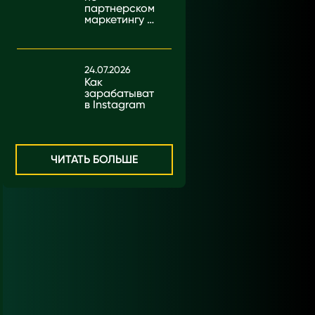
партнерскому
маркетингу в
Кении для
начинающих
24.07.2026
Как
зарабатывать
в Instagram
ЧИТАТЬ БОЛЬШЕ