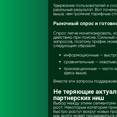
Удержание пользователей и со
реальный результат. Вот почем
выше, чем громкие тарифные ст
Рыночный спрос и готовн
Спрос легче монетизировать, ко
действию при поиске. Сильный 
запросов, поэтому трафик може
следующим образом:
информационные — выстра
сравнительные — охватыв
транзакционные — часто к
здесь выше.
Вместе эти запросы поддерживаю
Не теряющие актуал
партнерских ниш
Выбор между этими сегментами 
рост. Некоторые категории прин
быстро растут вокруг новых про
как долго может продержаться 