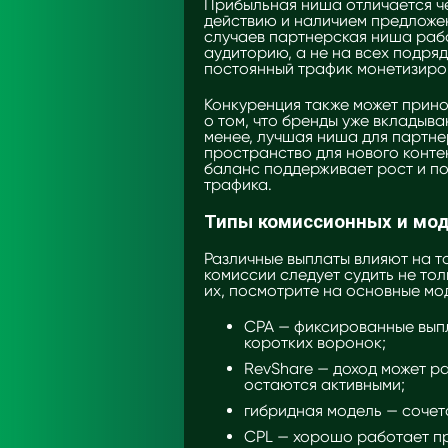
Прибыльная ниша отличается ч
действию и наличием предложе
случаев партнерская ниша рабо
аудиторию, а не на всех подряд
постоянный трафик монетизиров
Конкуренция также может прино
о том, что бренды уже вкладыва
менее, лучшая ниша для партне
пространство для нового конте
баланс поддерживает рост и по
трафика.
Типы комиссионных и мо
Различные выплаты влияют на то
комиссии следует судить не тол
их, посмотрите на основные мо
CPA — фиксированные выпл
коротких воронок;
RevShare — доход может р
остаются активными;
гибридная модель — сочет
CPL — хорошо работает пр