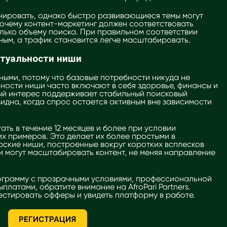
ировать, однако быстро развивающиеся темы могут
почему контент-маркетинг должен соответствовать
олько объему поиска. При правильном соответствии
ным, а трафик становится легче масштабировать.
ктуальности ниши
ными, потому что базовые потребности никуда не
ности ниши часто включают в себя здоровье, финансы и
ый интерес поддерживает стабильный поисковый
видна, когда спрос остается активным вне зависимости
ть в течение 12 месяцев и более при условии
х примеров. Это делает их более простыми в
рские ниши, построенные вокруг коротких всплесков
ли могут масштабировать контент, не меняя направление
ограмму с прозрачными условиями, профессиональной
латами, обратите внимание на AfroPari Partners.
естировать офферы и увидеть платформу в работе.
РЕГИСТРАЦИЯ