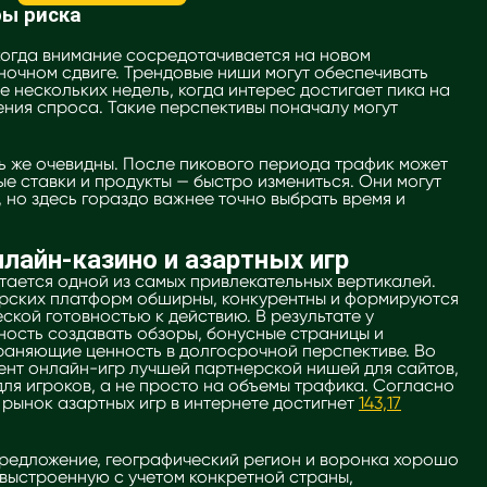
ры риска
когда внимание сосредотачивается на новом
ночном сдвиге. Трендовые ниши могут обеспечивать
е нескольких недель, когда интерес достигает пика на
ения спроса. Такие перспективы поначалу могут
ь же очевидны. После пикового периода трафик может
ые ставки и продукты — быстро измениться. Они могут
но здесь гораздо важнее точно выбрать время и
лайн-казино и азартных игр
ается одной из самых привлекательных вертикалей.
ерских платформ обширны, конкурентны и формируются
ской готовностью к действию. В результате у
ность создавать обзоры, бонусные страницы и
раняющие ценность в долгосрочной перспективе. Во
мент онлайн-игр лучшей партнерской нишей для сайтов,
ля игроков, а не просто на объемы трафика. Согласно
 рынок азартных игр в интернете достигнет
143,17
предложение, географический регион и воронка хорошо
 выстроенную с учетом конкретной страны,