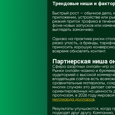
Трендовые ниши и факто
Быстрый рост — обычное дело, 
приложении, устройстве или ры
резкий приток трафика в течени
фоне новых запусков или измен
выглядеть заманчиво.
Однако на практике риски стол
резко упасть, а бренды, тарифн
приносить хорошую конверсию, 
вовремя обновлять контент.
Партнерская ниша он
Сфера азартных онлайн-игр ост
Рынки онлайн-казино и букмек
аудиторией с высокой коммерче
владельцев сайтов есть возмож
сравнительные материалы, сох
многих случаях это делает сег
ориентированных на ценность д
прогнозам, в 2026 году мировой
миллиарда долларов
.
Результаты улучшаются, когда 
подходят друг другу. Кампанию,