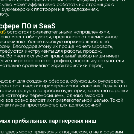
сылка может эффективно работать на страницах с
я букмекерских платформ и в предложениях,
юту.
сфере ПО и SaaS
aaS
остаются привлекательными направлениями,
легко масштабируются, предполагают ежемесячное
беспечивают более высокую маржинальность по
рами. Благодаря этому их проще монетизировать,
требуются инструменты для работы, продаж,
и. Во многих случаях правильный выбор ниши имеет
ение широкого потока трафика, поскольку покупатели
мательно сравнивают характеристики перед
одходит для создания обзоров, обучающих руководств,
ров практических примеров использования. Результаты
тствия продукта запросам аудитории, качества воронки
ые категории перенасыщены, однако высокая
ию все равно делает их привлекательной целью. Такой
спективное пространство для долгосрочной
амых прибыльных партнерских ниш
ты здесь часто привязаны к подпискам, а не к разовым