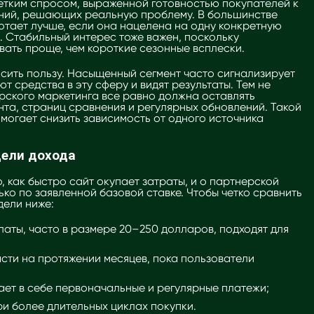
етким спросом, выраженной готовностью покупателей к
ний, решающих реальную проблему. В большинстве
тает лучше, если она нацелена на одну конкретную
. Стабильный интерес тоже важен, поскольку
ать проще, чем короткие сезонные всплески.
сить пользу. Насыщенный сегмент часто сигнализирует
ют средства в эту сферу и видят результаты. Тем не
рского маркетинга все равно должна оставлять
нта, страниц сравнения и регулярных обновлений. Такой
могает снизить зависимость от одного источника
дели дохода
, как быстро сайт окупает затраты, и о партнерской
ько по заявленной базовой ставке. Чтобы четко сравнить
дели ниже:
аты, часто в размере 20–250 долларов, подходят для
асти на протяжении месяцев, пока пользователи
ает в себе первоначальные и регулярные платежи;
и более длительных циклах покупки.