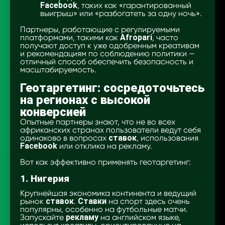
Facebook
, таких как «гарантированный
выигрыш» или «разбогатеть за одну ночь».
Партнеры, работающие с регулируемыми
платформами, такими как
Afropari
, часто
получают доступ к уже одобренным креативам
и рекомендациям по соблюдению политики —
отличный способ обеспечить безопасность и
масштабируемость.
Геотаргетинг: сосредоточьтесь
на регионах с высокой
конверсией
Опытные партнеры знают, что не во всех
африканских странах пользователи ведут себя
одинаково в вопросах
ставок
, использования
Facebook
или отклика на рекламу.
Вот как эффективно применять геотаргетинг:
1. Нигерия
Крупнейшая экономика континента и ведущий
рынок
ставок
.
Ставки
на спорт здесь очень
популярны, особенно на футбольные матчи.
Запускайте
рекламу
на английском языке,