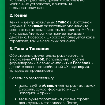
используя креативы, ориентированные на
мобильные устройства, и знакомый
пользователям сленг.
2. Кения
Кения — центр мобильных
ставок
в Восточной
Африке. В
рекламе
обязательно упоминайте
местные платежные системы (например, M-Pesa)
и используйте короткие прямые призывы к
действию. Facebook широко используется как в
городских, так и в сельских районах.
3. Гана и Танзания
Обе страны стремительно развиваются в
экосистеме
ставок
. Используйте простые
формулировки в своих кампаниях в
Facebook
и
делайте акцент на мобильный UX
партнеров
,
которых вы продвигаете.
Советы по геотаргетингу:
используйте
объявления
на разных языках
(суахили, хауса, французский для
Западной Африки);
тестируйте таргетинг на уровне города
для крупных мегаполисов (Лагос,