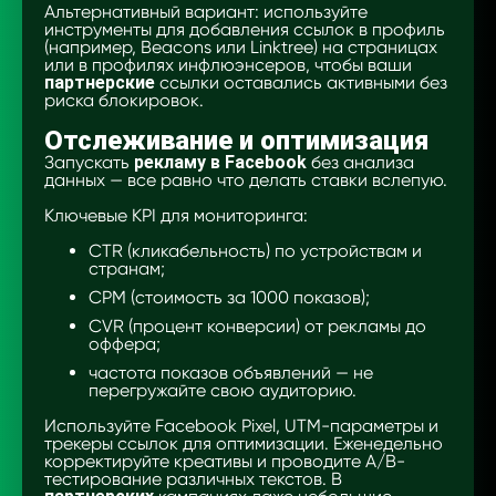
Альтернативный вариант: используйте
инструменты для добавления ссылок в профиль
(например, Beacons или Linktree) на страницах
или в профилях инфлюэнсеров, чтобы ваши
партнерские
ссылки оставались активными без
риска блокировок.
Отслеживание и оптимизация
Запускать
рекламу в Facebook
без анализа
данных — все равно что делать ставки вслепую.
Ключевые KPI для мониторинга:
CTR (кликабельность) по устройствам и
странам;
CPM (стоимость за 1000 показов);
CVR (процент конверсии) от рекламы до
оффера;
частота показов объявлений — не
перегружайте свою аудиторию.
Используйте Facebook Pixel, UTM-параметры и
трекеры ссылок для оптимизации. Еженедельно
корректируйте креативы и проводите A/B-
тестирование различных текстов. В