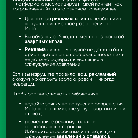
Платформа классифицирует такой контент как
«ограниченный», а это означает следующее:
Для показа
рекламы ставок
необходимо
получить письменное разрешение от
Meta.
Вы обязаны соблюдать местные законы об
азартных играх
.
Реклама
ни в коем случае не должна быть
ориентирована на несовершеннолетних и
не должна содержать вводящих в
заблуждение заявлений.
Если вы нарушите правила, ваш
рекламный
аккаунт может быть заблокирован — иногда
навсегда.
Чтобы соответствовать требованиям:
подайте заявку на получение разрешения
Meta на продвижение услуг азартных игр и
ставок;
размещайте рекламу только в
согласованных странах.
Избегайте агрессивных или вводящих в
заблуждение
заявлений о ставках в