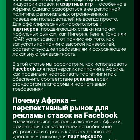
индустрии ставок и
азартных игр
— особенно в
Африке. Однако разобраться в ее рекламной
политике, региональных ограничениях и
поведении пользователей не всегда просто.
Для аффилированных маркетологов и
партнеров
, продвигающих ставки на таких
мобильных рынках, как Нигерия, Кения, Гана или
ЮАР, успех зависит от понимания того, как
запускать кампании с высокой конверсией,
соответствующие требованиям и сохраняющие
локальную релевантность.
В этой статье мы рассмотрим, как использовать
Facebook
для партнерских кампаний в Африке,
как правильно настраивать таргетинг и как
обеспечить соответствие
рекламы
всем
стандартам платформы и нормативным
требованиям.
Почему Африка —
перспективный рынок для
рекламы ставок на Facebook
Развивающаяся цифровая экономика Африки,
ориентация пользователей на мобильные
устройства и страсть к спорту делают ее
идеальным рынком для
партнерского