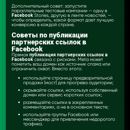
Дополнительный совет: запустите
параллельные тестовые кампании — одну в
Facebook
Stories, другую в ленте новостей, —
чтобы определить, какой формат дает лучшую
конверсию в каждой стране.
Советы по публикации
партнерских ссылок в
Facebook
Прямая
публикация партнерских ссылок в
Facebook
связана с рисками. Meta может
пометить ваш домен как источник спама или
ограничить охват. Вместо этого:
используйте страницу предварительной
продажи (мост) для прогрева аудитории;
скрывайте ссылки, используя собственный
домен или сервис коротких ссылок;
размещайте ссылки в закрепленных
комментариях, а не в основном тексте;
используйте группы Facebook или
мессенджер для привлечения недорогого
трафика.