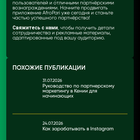
пользователей и отличными партнёрскими
вознаграждениями. Начните продвигать
приложение AfroPari уже сегодня и станьте
частью успешного партнёрства!
Свяжитесь с нами
, чтобы получить детали
сотрудничества и рекламные материалы,
адаптированные под вашу аудиторию.
ПОХОЖИЕ ПУБЛИКАЦИИ
31.07.2026
Руководство по партнерскому
маркетингу в Кении для
начинающих
24.07.2026
Как зарабатывать в Instagram