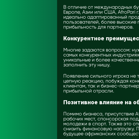
В отличие от международных бу
Европе, Азии или США, AfroPari
идеально адаптированный прод
пользователей, более высокие 
прибыльность для партнеров.
Конкурентное преимуще
Многие задаются вопросом: нуж
самых конкурентных индустриях
уникальные и более качественные
заполнить эту нишу.
Появление сильного игрока не 
цепную реакцию, побуждая конк
клиентам, так и бизнес-партне
прибыльной отрасли.
Позитивное влияние на 
Помимо бизнеса, присутствие A
рабочих мест, спонсорская по
молодежи в спорт. Также это о
снизить финансовую нагрузку. П
будущее африканских сообщест