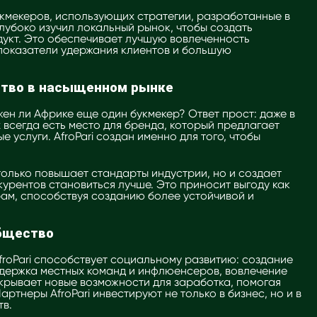
кмекеров, использующих стратегии, разработанные в
 глубоко изучил локальный рынок, чтобы создать
укт. Это обеспечивает лучшую вовлеченность
показатели удержания клиентов и большую
ство в насыщенном рынке
ен ли Африке еще один букмекер? Ответ прост: даже в
 всегда есть место для бренда, который предлагает
 услуги. AfroPari создан именно для того, чтобы
только повышает стандарты индустрии, но и создает
урентов становиться лучше. Это приносит выгоду как
рам, способствуя созданию более устойчивой и
общество
froPari способствует социальному развитию: создание
ддержка местных команд и инфлюенсеров, вовлечение
ткрывает новые возможности для заработка, помогая
артнеры AfroPari инвестируют не только в бизнес, но и в
в.