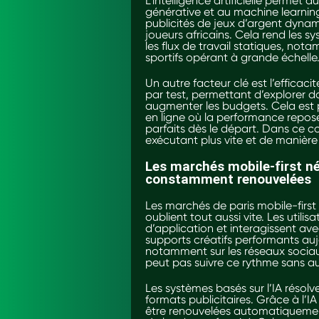
L’intelligence artificielle permet 
générative et au machine learning
publicités de jeux d’argent dyn
joueurs africains. Cela rend les s
les flux de travail statiques, not
sportifs opérant à grande échelle
Un autre facteur clé est l’efficaci
par test, permettant d’explorer 
augmenter les budgets. Cela est 
en ligne où la performance repose 
parfaits dès le départ. Dans ce con
exécutant plus vite et de manière
Les marchés mobile-first né
constamment renouvelées
Les marchés de paris mobile-first
oublient tout aussi vite. Les util
d’application et interagissent ave
supports créatifs performants auj
notamment sur les réseaux sociau
peut pas suivre ce rythme sans a
Les systèmes basés sur l’IA réso
formats publicitaires. Grâce à l’I
être renouvelées automatiquement