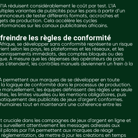
l’IA réduisent considérablement le coût par test. L’IA
iples variantes de publicités pour les paris à partir d’un
annonceurs de tester différents formats, accroches et
ets de production. Cela accélère les cycles
erformances sur les canaux publicitaires africains.
freindre les règles de conformité
frique, se développer sans conformité représente un risque
rient selon les pays, les plateformes et les réseaux, et les
s bannissements immédiats, des comptes bloqués ou des
e. À mesure que les dépenses des opérateurs de paris
s’étendent, les contrôles manuels deviennent un frein à la
l’IA permettent aux marques de se développer en toute
 la logique de conformité dans le processus de production.
té manuellement, les équipes définissent des règles une seule
tes, les limites visuelles ou les mentions obligatoires, puis
matiquement des publicités de jeux d’argent conformes.
s humaines tout en maintenant une cohérence entre les
t cruciale dans les campagnes de jeux d’argent en ligne et
urs surveillent attentivement les messages adressés aux
ail pilotés par l’IA permettent aux marques de réagir
églementation, de mettre à jour les créations en temps