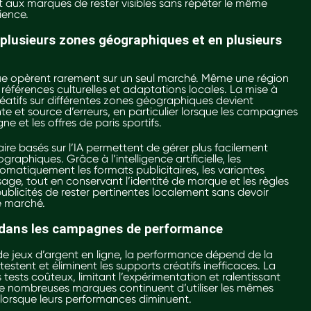
t aux marques de rester visibles sans répéter le même
ience.
s plusieurs zones géographiques et en plusieurs
ue opèrent rarement sur un seul marché. Même une région
 références culturelles et adaptations locales. La mise à
réatifs sur différentes zones géographiques devient
te et source d’erreurs, en particulier lorsque les campagnes
gne et les offres de paris sportifs.
ire basés sur l’IA permettent de gérer plus facilement
raphiques. Grâce à l’intelligence artificielle, les
atiquement les formats publicitaires, les variantes
sage, tout en conservant l’identité de marque et les règles
blicités de rester pertinentes localement sans devoir
e marché.
t dans les campagnes de performance
e jeux d’argent en ligne, la performance dépend de la
testent et éliminent les supports créatifs inefficaces. La
 tests coûteux, limitant l’expérimentation et ralentissant
de nombreuses marques continuent d’utiliser les mêmes
lorsque leurs performances diminuent.