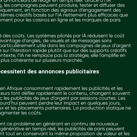
aux annonceurs de réagir en temps réel. Grâce à l’IA
, les campagnes peuvent produire, tester et diffuser des
amiquement, en fonction des signaux d’engagement des
ystèmes créatifs basés sur l’IA nettement plus efficaces que
amment pour les casinos en ligne et les marques de paris
.
té des coûts. Les systèmes pilotés par IA réduisent le coût
davantage d’angles, de visuels et de messages sans
particulièrement utile dans les campagnes de jeux d’argent
sur l’itération rapide plutôt que sur des supports créatifs
texte, l’IA ne remplace pas la stratégie, elle l’amplifie en
 plus cohérente sur plusieurs marchés.
cessitent des annonces publicitaires
 en Afrique consomment rapidement les publicités et les
isateurs font défiler rapidement le contenu, changent souvent
c les publicités de jeux d’argent par sessions courtes. Les
ourd’hui peuvent perdre leur impact en quelques jours,
x et les placements partenaires. La production statique ne
ugmenter les coûts.
lvent ce problème en générant en continu de nouveaux
A générative en temps réel, les publicités de paris peuvent
 tout en conservant la même proposition de valeur et les