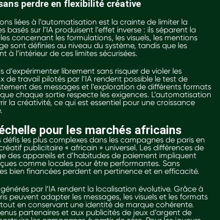
ns perdre en flexibilité créative
s liées à l’automatisation est la crainte de limiter la
s basés sur l’IA produisent l’effet inverse : ils séparent la
les concernant les formulations, les visuels, les mentions
’âge sont définies au niveau du système, tandis que les
 à l’intérieur de ces limites sécurisées.
d’expérimenter librement sans risquer de violer les
x de travail pilotés par l’IA rendent possible le test de
justement des messages et l’exploration de différents formats
t que chaque sortie respecte les exigences. L’automatisation
r la créativité, ce qui est essentiel pour une croissance
.
échelle pour les marchés africains
es défis les plus complexes dans les campagnes de paris en
créatif publicitaire « africain » universel. Les différences de
age des appareils et d’habitudes de paiement impliquent
perçues comme locales pour être performantes. Sans
 bien financées perdent en pertinence et en efficacité.
 générés par l’IA rendent la localisation évolutive. Grâce à
ris peuvent adapter les messages, les visuels et les formats
s tout en conservant une identité de marque cohérente.
us partenaires et aux publicités de jeux d’argent de