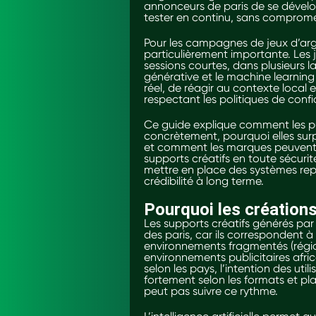
annonceurs de paris de se dévelop
tester en continu, sans compromet
Pour les campagnes de jeux d’argen
particulièrement importante. Les j
sessions courtes, dans plusieurs l
générative et le machine learning
réel, de réagir au contexte local
respectant les politiques de confi
Ce guide explique comment les pub
concrètement, pourquoi elles surp
et comment les marques peuvent d
supports créatifs en toute sécurit
mettre en place des systèmes repr
crédibilité à long terme.
Pourquoi les créations
Les supports créatifs générés par 
des paris, car ils correspondent 
environnements fragmentés (région
environnements publicitaires afri
selon les pays, l’intention des ut
fortement selon les formats et pl
peut pas suivre ce rythme.