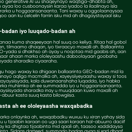
oo generative AI uu shaqeynayo waqtiga-dhabta ah,
 ayaa loo cusboonaysiin karaa iyadoo la ilaalinayo isla
eerarka u hoggaansanaanta. Tani waxay u oggolaanaysaa
aan ku celcelin farriin isku mid ah dhagaystayaal isku
O-badan iyo luuqado-badan ah
anaa kuma shaqeeyaan hal suuq oo keliya. Xitaa hal gobol
, tilmaamo dhaqan, iyo tixraacyo maxalli ah. Ballaarinta
EO-yada si dhakhso ah ayay u noqotaa mid gaabis ah, aan
 gaar ahaan marka ololeyaashu daboolayaan goobaha
byada sharadka ciyaaraha.
u hago waxay ka dhigaan ballaarinta GEO-badan mid la
nayo aqliga macmalka ah, xayeysiiyeyaashu waxay si toos
xayaysiisyada, kala duwanaanshaha luqadda, iyo habka
erarka muhiimka ah ee summadda iyo u hoggaansanaanta.
aysiisyada sharadka inay u muuqdaan kuwo maxalli ah
-abuur kasta suuq kasta bilowgiisa.
kasta ah ee ololeyaasha waxqabadka
arka onlaynka ah, waxqabadku wuxuu ku xiran yahay sida
u tijaabin karaan oo uga saari karaan hal-abuurro daciif
y ka dhigtaa tijaabinta mid qaali ah, taasoo xaddidaysa
inta. Sidaas darteed, summado badan ayaa si xad dhaaf