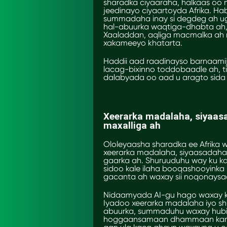
sharadka ciyaaraha, halkaas oo 
jeedinayo ciyaartoyda Afrika. 
summadaha inay si degdeg ah ug
hal-abuurka waqtiga-dhabta ah,
Xaaladdan, aqliga macmalka ah m
xakameeyo khatarta.
Haddii aad raadinayso barnaamij
lacag-bixinno toddobaadle ah, tixg
dalabyada oo aad u aragto sida
Xeerarka madalaha, siyaas
maxalliga ah
Ololeyaasha sharadka ee Afrika
xeerarka madalaha, siyaasadaha
gaarka ah. Shuruuduhu way ku k
sidoo kale ilaha booqashooyinka
gacanta ah waxay sii noqonaysa
Nidaamyada AI-gu hago waxay k
Iyadoo xeerarka madalaha iyo s
abuurka, summaduhu waxay hubin
hoggaansamaan dhammaan kanaa