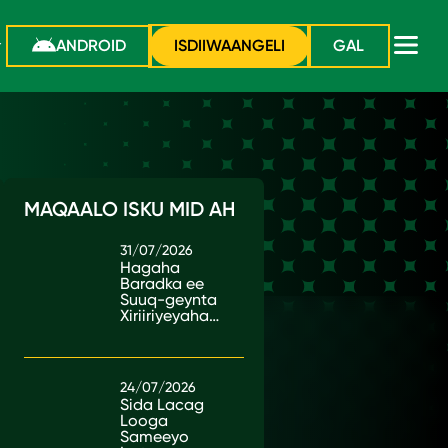
ANDROID
ISDIIWAANGELI
GAL
MAQAALO ISKU MID AH
31/07/2026
Hagaha
Baradka ee
Suuq-geynta
Xiriiriyeyaha
ee Kenya
24/07/2026
Sida Lacag
Looga
Sameeyo