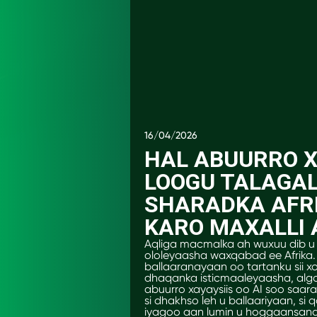
16/04/2026
HAL ABUURRO XA
LOOGU TALAGA
SHARADKA AFRI
KARO MAXALLI
Aqliga macmalka ah wuxuu dib
ololeyaasha waxqabad ee Afrik
ballaaranayaan oo tartanku sii x
dhaqanka isticmaaleyaasha, alg
abuurro xayaysiis oo AI soo saa
si dhakhso leh u ballaariyaan, si
iyagoo aan lumin u hoggaansan