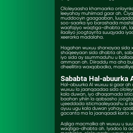
Ololeyaasha khamaarka onlaynka 
leeyahay muhiimad gaar ah. Ciya
muddooyin gaagaaban, luuqado 
soo-saarka iyo barashada mashii
waafajiyo waqtiga-dhabta ah, l
ilaaliyo joogtaynta suuqyada iya
xeerarka madalaha.
Hagahan wuxuu sharxayaa sida x
shaqeeyaan sida dhabta ah, saba
iyo sida ay ssummaduhu u ballaar
ammaan ah. Diiraddu ma aha buu
dheellitira waxqabadka, maxall
Sababta Hal-abuurka A
Hal-abuurka AI wuxuu si gaar a
wuxuu la jaanqaadaa sida olole
kala duwan, iyo dhaqamada isti
baahan yihiin la qabsasho joog
ujeeddada isticmaaleyaashu si 
ayuu ugu kala duwan yahay qaaba
gacanta ma la jaanqaadi karto 
Aqliga macmalka ah wuxuu u suu
waqtiga-dhabta ah. Iyadoo la a