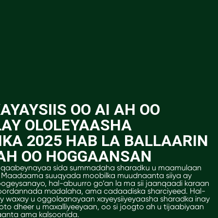
YAYSIIS OO AI AH OO
LAY OLOLEYAASHA
KA 2025 HAB LA BALLAARIN
 AH OO HOGGAANSAN
 u qaabeynayaa sida summadaha sharadku u maamulaan
a. Maadaama suuqyada moobilka muudnaanta siiya ay
oogeysanayo, hal-abuurro go’an la ma sii jaanqaadi karaan
oordannada madalaha, ama cadaadiska sharciyeed. Hal-
ray waxay u oggolaanayaan xayeysiiyeyaasha sharadka inay
 qoto dheer u maxalliyeeyaan, oo si joogto ah u tijaabiyaan
aanta ama kalsoonida.