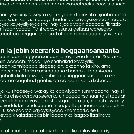
aysiisyo khamaar ah xitaa marka waxqabadku hoos u dhaco.
saaray waxay si weyn u yareeyaan kharashka tijaabo kasta.
soo saari kartaa noocyo badan oo xayaysiisyada sharadka
aysa xayeysiiyeyaasha inay tijaabiyaan qaabab, fikrado,
miisaaniyadda. Tani waxay suurta gelisaa wareegyo
axqabad deggan ee guud ahaan kanaalada xayaysiiska
an la jebin xeerarka hoggaansanaanta
llaarin aan hoggaansanaan lahayn waa khatar. Xeerarka
hiin waddan, madal, iyo shabakad xayaysiis,
aan xannibaado degdeg ah, akoonno la xiro, ama
heer ah. Marka summadaha sharadku kordhiyaan
 gobollo kala duwan, hubinta u hoggaansanaanta ee
otaa caqabad gaabis ah oo joojin karta kobaca.
ga ku shaqeeya waxay ka caawiyaan summadaha inay si
o ku dhex daraya xeerarka u hoggaansanaanta si toos ah
 eegi lahaa xayaysiis kasta si gacanta ah, kooxuhu waxay
yo xaddidan, xuduudaha muuqaalka, shaacin qasab ah —
u u soo saaraa xayaysiisyada khamaarka ee u
yaa khaladaadka bini’aadamka isagoo ilaalinaya
a.
r ah muhiim ugu tahay khamaarka onlaynka ah iyo