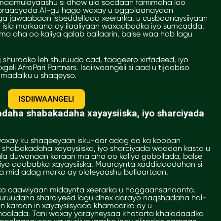
maamulayaashu si dhow ula socdaan farriimaha loo
Habraacyada AI-gu hago waxay u oggolaanayaan
a jawaabaan isbeddellada xeerarka, u cusboonaysiiyaan
 isla markaana ay ilaaliyaan waxqabadka iyo sumcadda.
a aha oo kaliya qalab ballaarin, balse waa hab lagu
 shuraako leh shuruudo cad, taageero xirfadeed, iyo
eli AfroPari Partners. Isdiiwaangeli si aad u tijaabiso
 madalku u shaqeyso.
ISDIIWAANGELI
adaha shabakadaha xayaysiiska, iyo sharciyada
 waxay ku shaqeeyaan isku-dar adag oo ka kooban
 shabakadaha xayaysiiska, iyo sharciyada waddan kasta u
ala duwanaan karaan ma aha oo kaliya gobollada, balse
 iyo qaababka xayaysiiska. Maaraynta xaddidaadahan si
a mid adag marka ay ololeyaashu ballaartaan.
a caawiyaan midaynta xeerarka u hoggaansanaanta.
huruudaha sharciyeed lagu dhex darayo naqshadaha hal-
 karaan in xayaysiisyada khamaarka ay u
lada. Tani waxay yarayneysaa khatarta khaladaadka