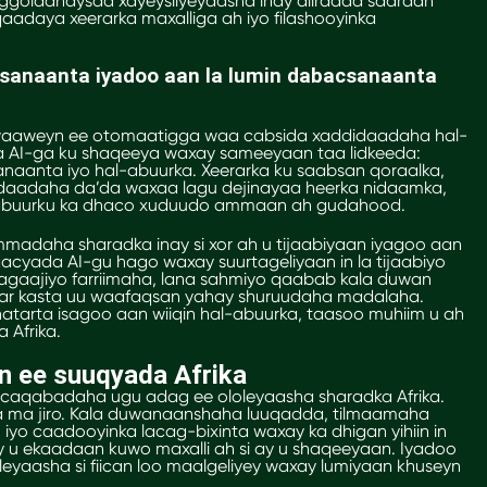
ggolaanaysaa xayeysiiyeyaasha inay diiradda saaraan
aadaya xeerarka maxalliga ah iyo filashooyinka
sanaanta iyadoo aan la lumin dabacsanaanta
waaweyn ee otomaatigga waa cabsida xaddidaadaha hal-
da AI-ga ku shaqeeya waxay sameeyaan taa lidkeeda:
aanta iyo hal-abuurka. Xeerarka ku saabsan qoraalka,
didaadaha da’da waxaa lagu dejinayaa heerka nidaamka,
-abuurku ka dhaco xuduudo ammaan ah gudahood.
adaha sharadka inay si xor ah u tijaabiyaan iyagoo aan
raacyada AI-gu hago waxay suurtageliyaan in la tijaabiyo
 hagaajiyo farriimaha, lana sahmiyo qaabab kala duwan
saar kasta uu waafaqsan yahay shuruudaha madalaha.
tarta isagoo aan wiiqin hal-abuurka, taasoo muhiim u ah
 Afrika.
an ee suuqyada Afrika
 caqabadaha ugu adag ee ololeyaasha sharadka Afrika.
iya ma jiro. Kala duwanaanshaha luuqadda, tilmaamaha
iyo caadooyinka lacag-bixinta waxay ka dhigan yihiin in
ay u ekaadaan kuwo maxalli ah si ay u shaqeeyaan. Iyadoo
loleyaasha si fiican loo maalgeliyey waxay lumiyaan khuseyn