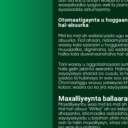
aan ula kaca ahayn waxayna u o
waxqabadka iyagoo weli la jaanq
siyaasadda asturnaanta.
Otomaatigaynta u hoggaan
hal-abuurka
Mid ka mid ah walaacyada ugu 
abuurka. Ficil ahaan, nidaamya
waxay kala saaraan u hoggaansan
muuqaalka, digniinaha, iyo xad
halka kala duwanaanshaha hal
Tani waxay u oggolaanaysaa summ
halis gelin jebinta xeerarka. Hab
xayaysiisyo sharad oo cusub, la
iyadoo la hubinayo in wax soo 
Otomaatiggu wuxuu yareeyaa kha
koboc waara oo ka jira xayaysiiska
Maxalliyeynta ballaar
Maxalliyeyntu waa mid ka mid ah
Hal hal-abuur “Afrika” ah oo kel
dhaqanka, isticmaalka aaladaha, 
xayaysiisyadu u baahan yihiin in
aan la helin maxalliyeyn, xitaa o
iyo wax-ku-oolnimo.