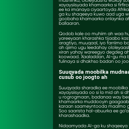
mashiinka, ololeyaashu waxay soo
xayaysiisyada khamaarka si firf
ee ka imanaya ciyaartoyda Afrik
ga ku shaqeeya kuwo aad uga w
goobaha khamaarka onlaynka ah
ballaaran.
Qodob kale oo muhiim ah waa h
yareeyaan kharashka tijaabo ka
aragtiyo, muuqaal, iyo farriimo 
ah qiimo ugu leedahay ololeyaa
xiran yahay wareegyo degdeg ah
koowaad. Xaaladdan, AI-gu ma be
fulinaya si dhakhso badan oo jo
Suuqyada moobilka mudnaant
cusub oo joogto ah
Suuqyada sharadka ee moobilka 
xayaysiisyada oo si la mid ah si
u rogrogmaan, badanaa way bed
khamaarka muddooyin gaagaaban.
karaan saameyntooda maalmo g
Soo saarista hal-abuurka ee go’a
kharashaadka.
Nidaamyada AI-ga ku shaqeeya wa