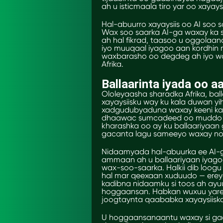
ah u isticmaala tiro yar oo xay
Hal-abuurro xayaysiis oo AI soo 
Wax soo saarka AI-ga waxay ka 
ah hal fikrad, taasoo u oggolaan
iyo muuqaal iyagoo aan kordhin 
waxbarasho oo degdeg ah iyo w
Afrika.
Ballaarinta iyada oo a
Ololeyaasha sharadka Afrika, ba
xayaysiisku way ku kala duwan yi
xadgudubyaduna waxay keeni kar
dhaawac sumcadeed oo muddo d
kharashka oo ay ku ballaariyaan
gacanta lagu sameeyo waxay noq
Nidaamyada hal-abuurka ee AI-
ammaan ah u ballaariyaan iyago
wax-soo-saarka. Halkii dib loogu
hal mar qeexaan xuduudo — ere
kadibna nidaamku si toos ah ayu
hoggaansan. Habkan wuxuu yaree
joogtaynta qaababka xayaysiisk
U hoggaansanaantu waxay si gaa