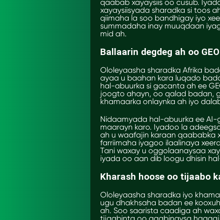
qaabab xayaysiis oo cusub. Iyad
xayaysiisyada sharadka si toos ah
qiimaha la soo bandhigay iyo x
summadaha inay muuqdaan iyagoo 
mid ah.
Ballaarin degdeg ah oo GE
Ololeyaasha sharadka Afrika bad
ayaa u baahan kara luqado badan
hal-abuurka si gacanta ah ee G
joogto ahayn, oo qalad badan,
khamaarka onlaynka ah iyo dala
Nidaamyada hal-abuurka ee AI-g
maarayn karo. Iyadoo la adeegsa
ah u waafajin karaan qaababka 
farriimaha iyagoo ilaalinaya xe
Tani waxay u oggolaanaysaa xay
iyada oo aan dib loogu dhisin hal
Kharash hoose oo tijaabo 
Ololeyaasha sharadka iyo khama
ugu dhakhsaha badan ee kooxuhu 
ah. Soo saarista caadiga ah waxa
tijaabinta oo gaabinaysa hagaaj