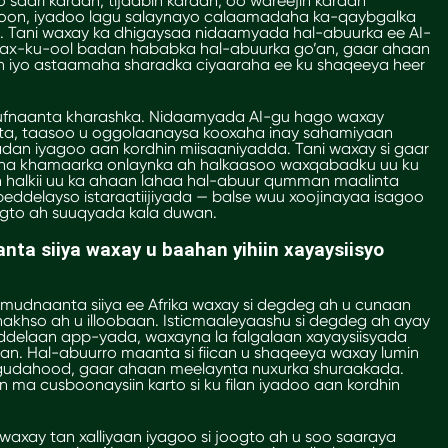
 saari karaan, tijaabin karaan, oo wareejin karaan
ircoon, iyadoo lagu salaynayo calaamadaha ka-qaybgalka
a. Tani waxay ka dhigaysaa nidaamyada hal-abuurka ee AI-
ax-ku-ool badan hababka hal-abuurka go’an, gaar ahaan
 iyo astaamaha sharadka ciyaaraha ee ku shaqeeya heer
ufnaanta kharashka. Nidaamyada AI-gu hago waxay
sta, taasoo u oggolaanaysa kooxaha inay sahamiyaan
badan iyagoo aan kordhin miisaaniyadda. Tani waxay si gaar
sha khamaarka onlaynka ah halkaasoo waxqabadku uu ku
 halkii uu ka ahaan lahaa hal-abuur qumman maalinta
ddelayso istaraatiijiyada — balse wuu xoojinayaa isagoo
ogto ah suuqyada kala duwan.
a siiya waxay u baahan yihiin xayaysiisyo
mudnaanta siiya ee Afrika waxay si degdeg ah u cunaan
 dhakhso ah u illoobaan. Isticmaaleyaashu si degdeg ah ayay
delaan app-yada, waxayna la falgalaan xayaysiisyada
 Hal-abuurro maanta si fiican u shaqeeya waxay lumin
udahood, gaar ahaan meelaynta nuxurka shuraakada.
n ma cusboonaysiin karto si ku filan iyadoo aan kordhin
xay tan xalliyaan iyagoo si joogto ah u soo saaraya