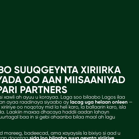
ABO SUUQGEYNTA XIRIIRKA
IYADA OO AAN MIISAANIYAD
PARI PARTNERS
si xawli ah ayuu u korayaa. Laga soo bilaabo Lagos ilaa
dan ayaa raadinaya siyaabo ay
lacag uga helaan onleen
—
iriye oo noqotay mid la heli karo, la ballaarin karo, isla
. Laakiin maxaa dhacaya haddii aadan lahayn
urtagal baa in si gebi ahaanba bilaa maal ah lagu
mareeg, badeecad, ama xayaysiis la bixiyo si aad u
aran doontaa
sida loo bilaabo suuq geynta xiriiriye