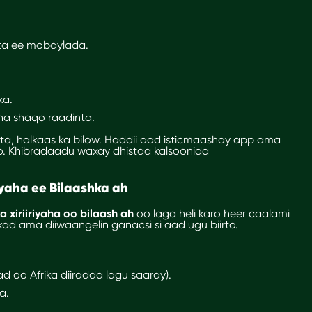
gta ee mobaylada.
ka.
a shaqo raadinta.
a, halkaas ka bilow. Haddii aad isticmaashay app ama
so. Khibradaadu waxay dhistaa kalsoonida
riyaha ee Bilaashka ah
 xiriiriyaha oo bilaash ah
oo laga heli karo heer caalami
kad ama diiwaangelin ganacsi si aad ugu biirto.
d oo Afrika diiradda lagu saaray).
a.