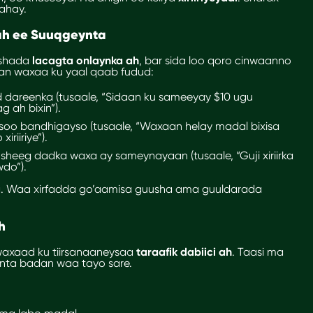
ahay.
 ah ee Suuqgeynta
ashada
lacagta onlaynka ah
, bar sida loo qoro cinwaanno
lkan waxaa ku yaal qaab fudud:
id dareenka (tusaale, “Sidaan ku sameeyay $10 ugu
 ah bixin”).
oo bandhigayso (tusaale, “Waxaan helay madal bixisa
riiriye”).
 sheeg dadka waxa ay sameynayaan (tusaale, “Guji xiriirka
wdo”).
ta. Waa xirfadda go’aamisa guusha ama guuldarada
h
 waxaad ku tiirsanaaneysaa
taraafik dabiici ah
. Taasi ma
 inta badan waa tayo sare.