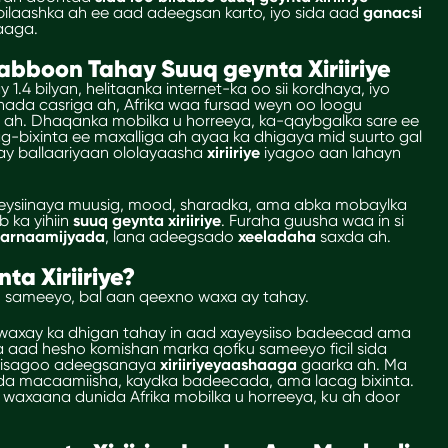
bilaashka ah ee aad adeegsan karto, iyo sida aad
ganacsi
aaga.
abboon Tahay Suuq geynta Xiriiriye
4 bilyan, helitaanka internet-ka oo sii kordhaya, iyo
nada casriga ah, Afrika waa fursad weyn oo loogu
a ah. Dhaqanka mobilka u horreeya, ka-qaybgalka sare ee
ag-bixinta ee maxalliga ah ayaa ka dhigaya mid suurto gal
ay ballaariyaan ololayaasha
xiriiriye
iyagoo aan lahayn
yeysiinaya muusig, mood, sharadka, ama abka mobaylka
 ka yihiin
suuq geynta xiriiriye
. Furaha guusha waa in si
arnaamijyada
, lana adeegsado
xeeladaha
saxda ah.
a Xiriiriye?
oo sameeyo, bal aan qeexno waxa ay tahay.
waxay ka dhigan tahay in aad xayeysiiso badeecad ama
a aad hesho komishan marka qofku sameeyo ficil sida
jin isagoo adeegsanaya
xiriiriyeyaashaaga
gaarka ah. Ma
a macaamiisha, kaydka badeecada, ama lacag bixinta.
 waxaana dunida Afrika mobilka u horreeya, ku ah door