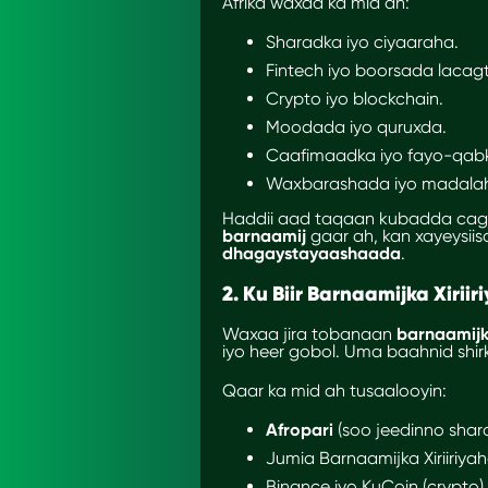
Afrika waxaa ka mid ah:
Sharadka iyo ciyaaraha.
Fintech iyo boorsada laca
Crypto iyo blockchain.
Moodada iyo quruxda.
Caafimaadka iyo fayo-qab
Waxbarashada iyo madalah
Haddii aad taqaan kubadda cagt
barnaamij
gaar ah, kan xayeysii
dhagaystayaashaada
.
2. Ku Biir Barnaamijka Xirii
Waxaa jira tobanaan
barnaamijka
iyo heer gobol. Uma baahnid shir
Qaar ka mid ah tusaalooyin:
Afropari
(soo jeedinno shara
Jumia Barnaamijka Xiriiriyah
Binance iyo KuCoin (crypto).