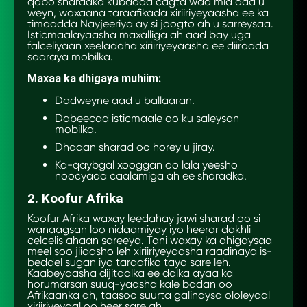
qabo sharadka kubadda cagta waa mid aad u
weyn, waxaana taraafikada xiriiriyeyaasha ee ka
timaadda Nayjeeriya ay si joogto ah u sarreysaa.
Isticmaalayaasha maxalliga ah aad bay uga
falceliyaan xeeladaha xiriiriyeyaasha ee diiradda
saaraya mobilka.
Maxaa ka dhigaya muhiim:
Dadweyne aad u ballaaran.
Dabeecad isticmaale oo ku saleysan
mobilka.
Dhaqan sharad oo horey u jiray.
Ka-qaybgal xooggan oo lala yeesho
noocyada caalamiga ah ee sharadka.
2. Koofur Afrika
Koofur Afrika waxay leedahay jawi sharad oo si
wanaagsan loo nidaamiyay iyo heerar dakhli
celcelis ahaan sareeya. Tani waxay ka dhigaysaa
meel soo jiidasho leh xiriiriyeyaasha raadinaya is-
beddel sugan iyo taraafiko tayo sare leh.
Kaabeyaasha dijitaalka ee dalka ayaa ka
horumarsan suuq-yaasha kale badan oo
Afrikaanka ah, taasoo suurta galinaysa ololeyaal
xiriiriyeyaal oo heer sare ah.