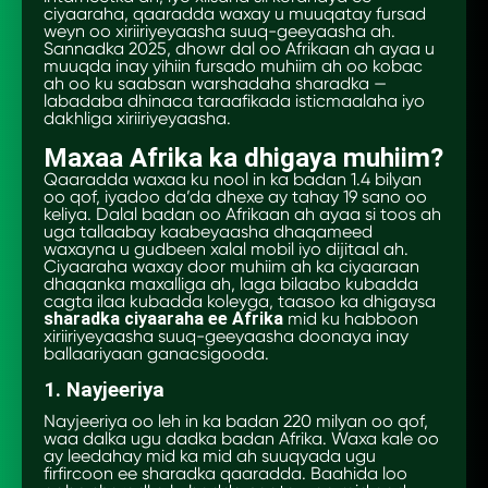
ciyaaraha, qaaradda waxay u muuqatay fursad
weyn oo xiriiriyeyaasha suuq-geeyaasha ah.
Sannadka 2025, dhowr dal oo Afrikaan ah ayaa u
muuqda inay yihiin fursado muhiim ah oo kobac
ah oo ku saabsan warshadaha sharadka —
labadaba dhinaca taraafikada isticmaalaha iyo
dakhliga xiriiriyeyaasha.
Maxaa Afrika ka dhigaya muhiim?
Qaaradda waxaa ku nool in ka badan 1.4 bilyan
oo qof, iyadoo da’da dhexe ay tahay 19 sano oo
keliya. Dalal badan oo Afrikaan ah ayaa si toos ah
uga tallaabay kaabeyaasha dhaqameed
waxayna u gudbeen xalal mobil iyo dijitaal ah.
Ciyaaraha waxay door muhiim ah ka ciyaaraan
dhaqanka maxalliga ah, laga bilaabo kubadda
cagta ilaa kubadda koleyga, taasoo ka dhigaysa
sharadka ciyaaraha ee Afrika
mid ku habboon
xiriiriyeyaasha suuq-geeyaasha doonaya inay
ballaariyaan ganacsigooda.
1. Nayjeeriya
Nayjeeriya oo leh in ka badan 220 milyan oo qof,
waa dalka ugu dadka badan Afrika. Waxa kale oo
ay leedahay mid ka mid ah suuqyada ugu
firfircoon ee sharadka qaaradda. Baahida loo