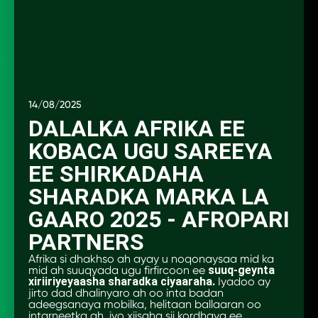
14/08/2025
DALALKA AFRIKA EE
KOBACA UGU SAREEYA
EE SHIRKADAHA
SHARADKA MARKA LA
GAARO 2025 - AFROPARI
PARTNERS
Afrika si dhakhso ah ayay u noqonaysaa mid ka
mid ah suuqyada ugu firfircoon ee
suuq-geynta
xiriiriyeyaasha sharadka ciyaaraha.
Iyadoo ay
jirto dad dhalinyaro ah oo inta badan
adeegsanaya mobilka, helitaan ballaaran oo
intarneetka ah, iyo xiisaha sii kordhaya ee