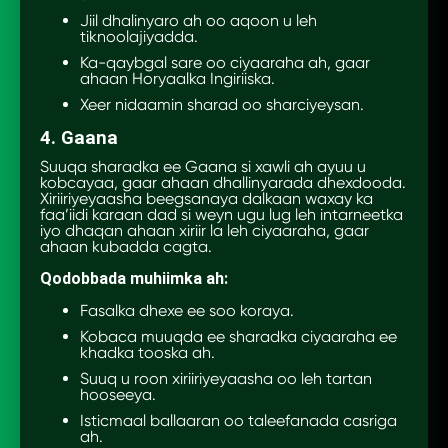
Jiil dhalinyaro ah oo aqoon u leh
tiknoolajiyadda.
Ka-qaybgal sare oo ciyaaraha ah, gaar
ahaan Horyaalka Ingiriiska.
Xeer nidaamin sharad oo sharciyeysan.
4. Gaana
Suuqa sharadka ee Gaana si xawli ah ayuu u
kobcayaa, gaar ahaan dhallinyarada dhexdooda.
Xiriiriyeyaasha beegsanaya dalkaan waxay ka
faa’iidi karaan dad si weyn ugu lug leh intarneetka
iyo dhaqan ahaan xiriir la leh ciyaaraha, gaar
ahaan kubadda cagta.
Qodobbada muhiimka ah:
Fasalka dhexe ee soo koraya.
Kobaca muuqda ee sharadka ciyaaraha ee
khadka tooska ah.
Suuq u roon xiriiriyeyaasha oo leh tartan
hooseeya.
Isticmaal ballaaran oo taleefanada casriga
ah.