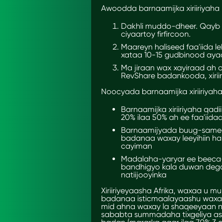
Awoodda barnaamijka xiriiriyaha
Dakhli muddo-dheer. Qayb a
ciyaartoy firfircoon.
Maareyn haliseed faa'iida l
xataa 10-15 gudbinood ayaa
Ma jiraan wax xayiraad ah
RevShare
badankooda, xirii
Noocyada barnaamijka xiriiriyaha
Barnaamijka xiriiriyaha qa
20% ilaa 50% ah ee faa'iid
Barnaamijyada buug-same
badanaa waxay leeyihiin h
cayiman
Madalaha-yaryar ee beeca-
bandhigyo kala duwan deg
natiijooyinka
Xiriiriyeyaasha Afrika, waxaa u 
badanaa isticmaalayaashu waxay
mid ahna waxay la shaqeeyaan
sababta summadaha tixgeliya a