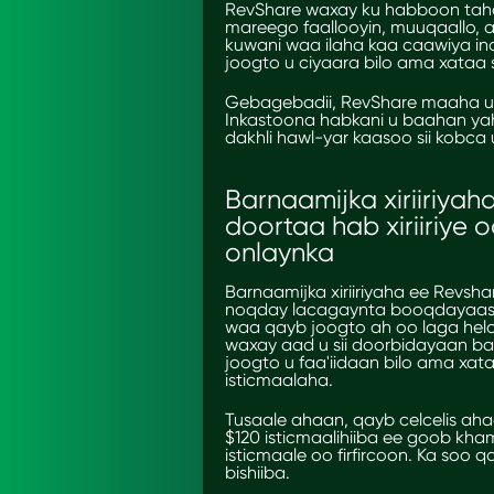
RevShare waxay ku habboon taha
mareego faallooyin, muuqaallo,
kuwani waa ilaha kaa caawiya inaa
joogto u ciyaara bilo ama xataa
Gebagebadii, RevShare maaha uu
Inkastoona habkani u baahan yah
dakhli hawl-yar kaasoo sii kobca u
Barnaamijka xiriiriya
doortaa hab xiriiriye 
onlaynka
Barnaamijka xiriiriyaha ee Revsh
noqday lacagaynta booqdayaasha
waa qayb joogto ah oo laga helo d
waxay aad u sii doorbidayaan 
joogto u faa'iidaan bilo ama xat
isticmaalaha.
Tusaale ahaan, qayb celcelis aha
$120 isticmaalihiiba ee goob kha
isticmaale oo firfircoon. Ka soo 
bishiiba.