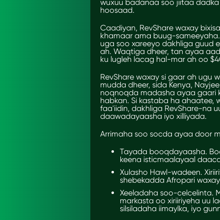
wuxuu badanaa soo jiitaa dadka 
hoosaad.
Caadiyan, RevShare waxay
bixis
khamaar ama buug-sameeyaha. Tu
uga soo xareeyo dakhliga guud ee b
ah. Waqtiga dheer, tan ayaa aad 
ku lugleh lacag hal-mar ah oo $4
RevShare waxay si gaar ah ugu wa
mudda dheer, sida Kenya, Nayjee
noqnoqda madasha ayaa gaari kar
habkan. Si kastaba ha ahaatee, 
faa'iidin, dakhliga RevShare-na u
daawadayaasha iyo xilliyada.
Arrimaha soo socda ayaa door mu
Tayada booqdayaasha. Boo
keena isticmaalayaal daaca
Xulasho Hawl-wadeen. Xiri
shebekadda
Afropari waxay
Xeeladaha soo-celcelinta. M
markasta oo xiriiriyeha uu 
silsiladaha iimaylka, iyo g