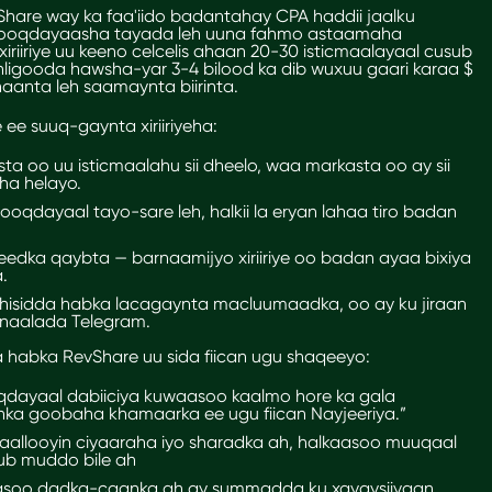
hare way ka faa'iido badantahay CPA haddii jaalku
booqdayaasha tayada leh uuna fahmo astaamaha
iriiriye uu keeno celcelis ahaan 20-30 isticmaalayaal cusub
hligooda hawsha-yar 3-4 bilood ka dib wuxuu gaari karaa $
aanta leh saamaynta biirinta.
ee suuq-gaynta xiriiriyeha:
a oo uu isticmaalahu sii dheelo, waa markasta oo ay sii
eha helayo.
booqdayaal tayo-sare leh, halkii la eryan lahaa tiro badan
dka qaybta — barnaamijyo xiriiriye oo badan ayaa bixiya
.
isidda habka lacagaynta macluumaadka, oo ay ku jiraan
naalada Telegram.
habka RevShare uu sida fiican ugu shaqeeyo:
dayaal dabiiciya kuwaasoo kaalmo hore ka gala
nka goobaha khamaarka ee ugu fiican Nayjeeriya.”
aallooyin ciyaaraha iyo sharadka ah, halkaasoo muuqaal
ub muddo bile ah
kaasoo dadka-caanka ah ay summadda ku xayaysiiyaan