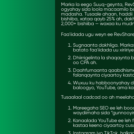
Marka la eego Suuq-geynta, RevS
ogyahay sida loola macaamilo 
madasha. Tusaale ahaan, haddii x
bishiiba, xataa qayb 25% ah, dak
2,000+ bishiiba — waxaa ku mudn
Faa'iidada ugu weyn ee RevShare 
Sugnaanta dakhliga. Markast
batato faa'iidada uu xiriiriy
Dhiirrigelinta la shaqaynta 
oo CPA ah.
Daahfurnaanta qaabdhismee
falanqaynta ciyaartoy kasta
Wuxuu ku habboonyahay dh
baloogyo, YouTube, ama ka
Tusaalaal cadcad oo ah meelaha 
Mareegaha SEO ee leh booq
waydiimaha sida “gunnooyi
Kanaalada YouTube ee leh f
kastaa keeno ciyaartoy cus
Instagram iyo TikTok, hal