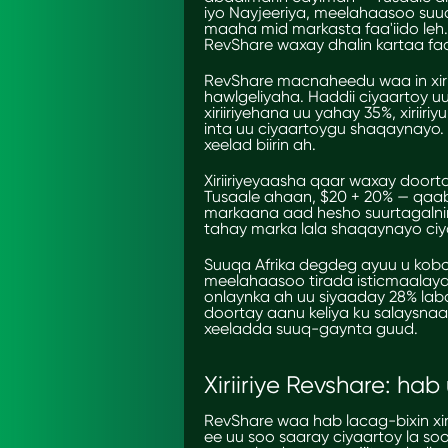
iyo Nayjeeriya, meelahaasoo suu
maaha mid markasta faa'iido leh
RevShare waxay dhalin kartaa fa
RevShare macnaheedu waa in xirii
hawlgeliyaha. Haddii ciyaartoy 
xiriiriyehana uu yahay 35%, xiriir
inta uu ciyaartoygu shaqaynayo.
xeelad biirin ah.
Xiriiriyeyaasha qaar waxay doorta
Tusaale ahaan, $20 + 20% — qaab
markaana aad hesho suurtagalnim
tahay marka lala shaqaynayo ci
Suuqa Afrika degdeg ayuu u kobc
meelahaasoo tirada isticmaala
onlaynka ah uu siyaaday 28% lab
doortay aanu keliya ku salaysn
xeeladda suuq-gaynta guud.
Xiriiriye Revshare
: hab
RevShare waa hab lacag-bixin xiri
ee uu soo saaray ciyaartoy la so