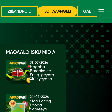
ANDROID
ISDIIWAANGELI
GAL
MAQAALO ISKU MID AH
31/07/2026
Hagaha
Baradka ee
Suuq-geynta
Xiriiriyeyaha
ee Kenya
24/07/2026
Sida Lacag
Looga
Sameeyo