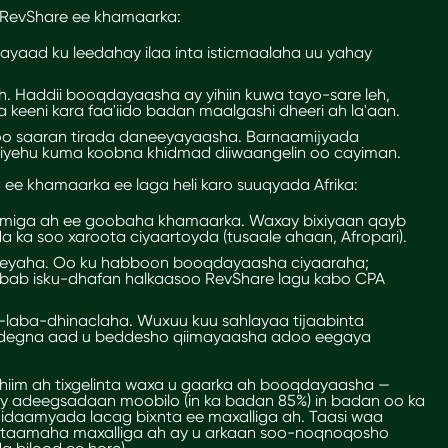
 RevShare ee khamaarka:
yaad ku leedahay ilaa inta isticmaalaha uu yahay
eh. Haddii
booqdayaasha
ay yihiin kuwa tayo-sare leh,
 keeni kara faa'iido
badan
maalgashi dheeri ah la'aan.
 oo saaran tirada daneeyayaasha. Barnaamijyada
riyehu kuma koobna khidmad diiwaangelin oo cayiman.
 ee khamaarka ee laga heli karo suuqyada Afrika:
diimiga ah ee goobaha khamaarka. Waxay bixiyaan qayb
ada ka soo xaroota ciyaartoyda (tusaale ahaan,
Afroparі
).
eyaha. Oo ku habboon booqdayaasha ciyaaraha;
abab isku-dhafan halkaasoo RevShare lagu kabo
CPA
laba-dhinaclaha. Wuxuu kuu sahlayaa tijaabinta
degna aad u beddesho qiimayaasha adoo eegaya
muhiim ah tixgelinta waxa u gaarka ah booqdayaasha —
 adeegsadaan moobilo (in ka badan 85%) in badan oo ka
 nidaamyada
lacag bixnta
ee maxalliga ah. Taasi waa
staamaha maxalliga ah ay u arkaan soo-noqnoqosho