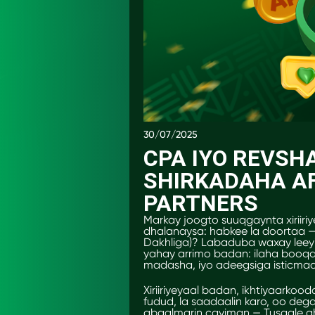
30/07/2025
CPA IYO REVSHA
SHIRKADAHA AF
PARTNERS
Markay joogto suuqgaynta xiriiri
dhalanaysa: habkee la doortaa —
Dakhliga)? Labaduba waxay leeyih
yahay arrimo badan: ilaha booq
madasha, iyo adeegsiga isticmaa
Xiriiriyeyaal badan, ikhtiyaar
fudud, la saadaalin karo, oo d
abaalmarin cayiman — Tusaale ah