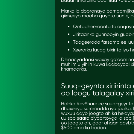
badan (mararka qaar ilaa 70% 3 d
Marka la dooranayo barnaamijka 
qiimeeyo maaha qaybta uun e, ba
Qotadheeraanta falanqaynt
Jiritaanka gunnooyin gudbi
Taageerada farsamo ee luu
Xeerarka lacag bixinta iyo 
Dhinacyadaasi waxay go'aamina
muhiim u yihiin kuwa kaabayaal x
khamaarka.
Suuq-geynta xiriirinta
oo loogu talagalay xir
Habka
RevShare ee suuq-geynta xi
dhaxeeya summadda iyo jaalka. Ha
wuxuu qayb joogto ah ka hela
uu soo saaro ciyaartoyga la soo j
oo joogto ah, gaar ahaan qaybt
$500 ama ka badan.