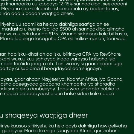
qa khamaarku uu kobcayo 12-15% sannadkiiba, xeeladdani
. Meelaha soo-celcelinta isticmaahala ay badan tahay,
a'iido aad u badan waqtiga dheer.
riyeha uu saami ka helayo dakhliga saafiga ah ee
uu madasha u keeno faa'iido $500 ah sannadkiiba qiimaha
iyuhu wuxuu heli doonaa $175. Waana sidaasoo kale bil kasta,
 Marka loo eego lacagaha CPA ee halka-mar ah, tani waa
an hab isku-dhaf ah oo isku biirinaya CPA iyo RevShare.
kani wuxuu kuu sahlayaa inaad yarayso halisaha isla
ada faa'iido joogto ah. Tani waxay si gaara caam uga
yaartoy cusub ama il booqdayaal aan sugnayn.
ayaa, gaar ahaan Nayjeeriya, Koonfur Afrika, iyo Gaana,
yaasha adeegyada goobaha khamaarka iyo sharadka
adii sano ee u danbeeyay. Taasi waa sababta habka la
aan nooca booqdayaasha uun balse sidoo kale nooca
 u shaqeeya waqtiga dheer
iriye kaasoo xiriiriyehu ku helo qayb dakhliga hawlgeliyaha
o gudbiyay. Marka la eego suuqyada Afrika, qorshahani