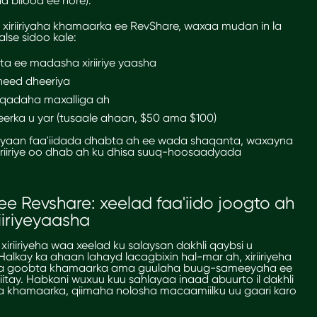
a bilood ee hore).
xiriiriyaha khamaarka ee
RevShare
, waxaa mudan in la
lse sidoo kale:
a ee madasha xiriiriye yaasha
need dheeriya
qadaha maxalliga ah
heerka u yar (tusaale ahaan, $50 ama $100)
yaan faa'iidada dhabta ah ee wada shaqanta, waxayna
iriiriye oo dhab ah ku dhisa suuq-hoosaadyada
 ee Revshare
: xeelad faa'iido joogto ah
iiriyeyaasha
riiriyeha waa xeelad ku salaysan dakhli qaybsi u
lkay ka ahaan lahayd lacagbixin hal-mar ah, xiriiriyeha
yaa goobta khamaarka ama guulaha buug-sameeyaha ee
iitay. Habkani wuxuu kuu sahlayaa inaad abuurto il dakhli
a khamaarka, qiimaha nolosha macaamiilku uu gaari karo