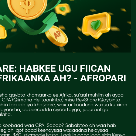
RE: HABKEE UGU FIICAN
RIKAANKA AH? - AFROPARI
yeha qaybta khamaarka ee Afrika, su'aal muhiim ah ayaa
 CPA (Qiimaha Helitaankiiba) mise RevShare (Qaybinta
iin faa'iido iyo khasaare, waxtar kooduna wuxuu ku xiran
dayaasha, dabeecadda ciyaartoyga, juquraafiga,
laha.
kooda koobaad waa CPA. Sabab? Sababtoo ah waa hab
egdeg ah: qof baad keenaysaa waxaadna helaysaa
aan, $60 isticmaale kasta. Laakiin gobollada sida Kenya