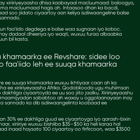
y xiriiriyeyaasha dhisa kaabayaal macluumaad: baloogyo,
 ama macluumaad hagis ah. Intaasoo dhan ka bacdi,
d soo jiidato ciyaartoy aan keliya isdiiwaangeline balse
 sannado.
n faa'iido degdega e balse waa sugnaan iyo koboc.
ay dadaal dheeriya iyo waqti, wuxuu furaa albaabka
un bil kasta.
ha khamaarka ee Revshare
: sidee loo
oo faa'iido leh ee suuqa khamaarka
are ee suuqa
khamaarka
wuxuu ikhtiyaar caan ah ka
 ee xiriiriyeyaasha Afrika. Qodobkooda ugu muhiimsan
akhliga ciyaartoyda ee uu soo jiito jaalku. Xiriiriyeyaashu
barnaamijyadan sababtoo ah waxay u oggolaanayaan inay
aa sannado ka dib isdiiwaangelinta koobaad ee
an 30% ee dakhliga guud ee ciyaartoyga iyo qarash-bixin
maar,
xiriiriye
wuxuu bishiiba $35–$50 ka heli karaa hal
qaad inaad haysato 100 ciyaartoy oo firfircoon, waa $3500