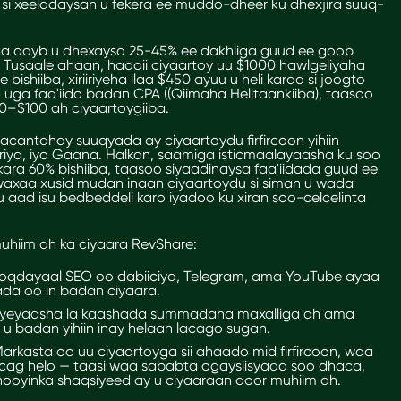
si xeeladaysan u fekera ee muddo-dheer ku dhexjira suuq-
aa
qayb u dhexaysa 25-45% ee dakhliga guud ee goob
saale ahaan, haddii ciyaartoy uu $1000 hawlgeliyaha
ishiiba, xiriiriyeha ilaa $450 ayuu u heli karaa si joogto
uga faa'iido badan CPA ((Qiimaha Helitaankiiba), taasoo
0–$100 ah ciyaartoygiiba.
cantahay suuqyada ay ciyaartoydu firfircoon yihiin
riya, iyo Gaana. Halkan, saamiga isticmaalayaasha ku soo
a 60% bishiiba, taasoo siyaadinaysa faa'iidada guud ee
waxaa xusid mudan inaan ciyaartoydu si siman u wada
u aad isu bedbeddeli karo iyadoo ku xiran soo-celcelinta
hiim ah ka ciyaara RevShare:
qdayaal SEO oo dabiiciya, Telegram, ama YouTube ayaa
da oo in badan ciyaara.
iriyeyaasha la kaashada summadaha maxalliga ah ama
 u badan yihiin inay helaan lacago sugan.
arkasta oo uu ciyaartoyga sii ahaado mid firfircoon, waa
lacag helo — taasi waa sababta ogaysiisyada soo dhaca,
unnooyinka shaqsiyeed ay u ciyaaraan door muhiim ah.