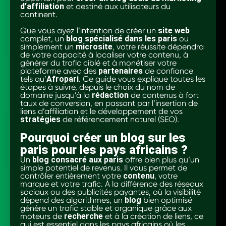
d’affiliation
et destiné aux utilisateurs du
continent.
Que vous ayez l’intention de créer un
site web
complet, un
blog spécialisé dans les paris
ou
simplement un
microsite
, votre réussite dépendra
de votre capacité à localiser votre contenu, à
générer du trafic ciblé et à monétiser votre
plateforme avec des
partenaires
de confiance
tels qu’
Afropari
. Ce guide vous explique toutes les
étapes à suivre, depuis le choix du nom de
domaine jusqu’à la
rédaction
de contenus à fort
taux de conversion, en passant par l’insertion de
liens d’affiliation et le développement de vos
stratégies
de référencement naturel (SEO).
Pourquoi créer un blog sur les
paris pour les pays africains ?
Un
blog consacré aux paris
offre bien plus qu’un
simple potentiel de revenus. Il vous permet de
contrôler entièrement votre
contenu
, votre
marque et votre trafic. À la différence des réseaux
sociaux ou des publicités payantes, où la visibilité
dépend des algorithmes, un
blog
bien optimisé
génère un trafic stable et organique grâce aux
moteurs de
recherche
et à la création de liens, ce
qui est essentiel dans les pays africains où les