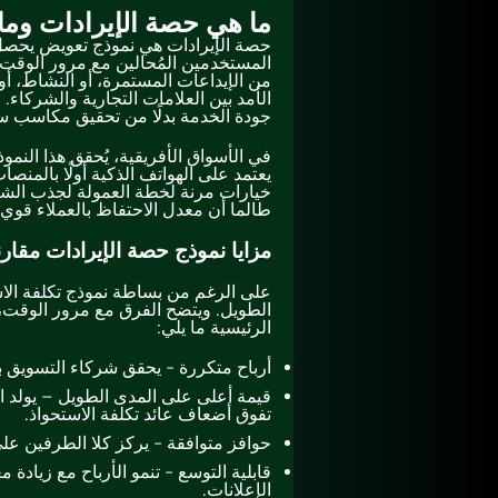
ما هي حصة الإيرادات وما
حصة الإيرادات هي نموذج تعويض يحصل 
المستخدمين المُحالين مع مرور الوقت. 
من الإيداعات المستمرة، أو النشاط، أو 
الأمد بين العلامات التجارية والشركاء. 
جودة الخدمة بدلًا من تحقيق مكاسب س
في الأسواق الأفريقية، يُحقق هذا النموذج
يعتمد على الهواتف الذكية أولًا بالمنصا
خيارات مرنة لخطة العمولة لجذب الشركاء
طالما أن معدل الاحتفاظ بالعملاء قوي.
مزايا نموذج حصة الإيرادات مقارنة
على الرغم من بساطة نموذج تكلفة الاست
الطويل. ويتضح الفرق مع مرور الوقت،
الرئيسية ما يلي:
أرباح متكررة - يحقق شركاء التسويق بال
قيمة أعلى على المدى الطويل – يولد ا
تفوق أضعاف عائد تكلفة الاستحواذ.
حوافز متوافقة - يركز كلا الطرفين على
قابلية التوسع - تنمو الأرباح مع زيادة 
الإعلانات.