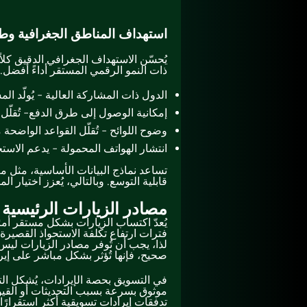
استهداف المناطق الجغرافية وطر
يُحسّن الاستهداف الجغرافي الدقيق كلاً
ذات النمو الرقمي المستقر أداءً أفضل.
الدول ذات المشاركة العالية - يُولّد 
إمكانية الوصول إلى طرق الدفع- تُقلّل 
وضوح اللوائح - تُقلّل القواعد الواضحة
انتشار الهواتف المحمولة - يدعم الاست
تساعد نماذج البيانات الأساسية، مثل 
قابلية التوسع. وبالتالي، يُعزز اختيار ا
مصادر الزيارات الرئيسية
يُعدّ اكتساب الزيارات بشكل مستقر أمر
فترات ارتفاع تكلفة الاستحواذ القصيرة
لذا، يجب أن تُوفر مصادر الزيارات ليس
صحيح، فإنها تُؤثر بشكل مباشر على إير
في التسويق بحصة الإيرادات، يُشكل الت
موثوق بسرعة بسبب التحديثات أو القيود
تدفقات إيرادات تسويقية أكثر استقرارًا.