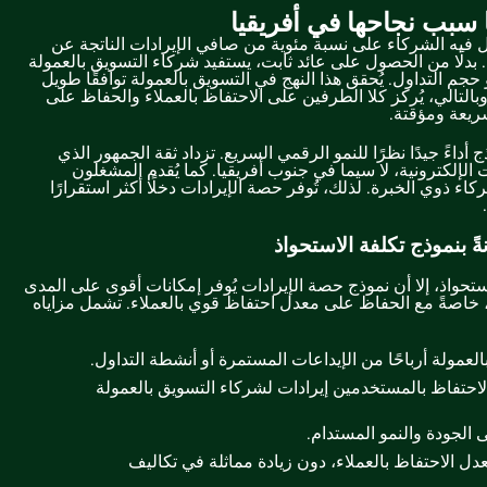
 سبب نجاحها في أفريقيا
فيه الشركاء على نسبة مئوية من صافي الإيرادات الناتجة عن
بدلًا من الحصول على عائد ثابت، يستفيد شركاء التسويق بالعمولة
حجم التداول. يُحقق هذا النهج في التسويق بالعمولة توافقًا طويل
وبالتالي، يُركز كلا الطرفين على الاحتفاظ بالعملاء والحفاظ على
ريعة ومؤقتة.
 أداءً جيدًا نظرًا للنمو الرقمي السريع. تزداد ثقة الجمهور الذي
ت الإلكترونية، لا سيما في جنوب أفريقيا. كما يُقدم المشغلون
 ذوي الخبرة. لذلك، تُوفر حصة الإيرادات دخلًا أكثر استقرارًا
ً بنموذج تكلفة الاستحواذ
حواذ، إلا أن نموذج حصة الإيرادات يُوفر إمكانات أقوى على المدى
 خاصةً مع الحفاظ على معدل احتفاظ قوي بالعملاء. تشمل مزاياه
عمولة أرباحًا من الإيداعات المستمرة أو أنشطة التداول.
لاحتفاظ بالمستخدمين إيرادات لشركاء التسويق بالعمولة
 الجودة والنمو المستدام.
معدل الاحتفاظ بالعملاء، دون زيادة مماثلة في تكاليف