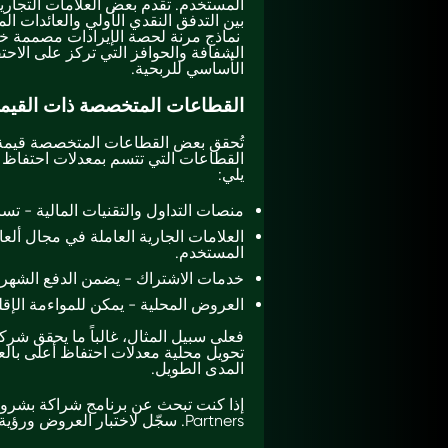
المستخدم. تقدم بعض العلامات التجارية
بين التدفق النقدي الأولي والعائدات ا
نماذج مرنة لحصة الإيرادات مصممة خصيص
الشفافة والحوافز التي تركز على الاحتف
الأساسي للربحية.
القطاعات المتخصصة ذات القيمة 
تُحقق بعض القطاعات المتخصصة قيمة د
القطاعات التي تتسم بمعدلات احتفاظ ثا
يلي:
منصات التداول والتقنيات المالية - تسا
العلامات الجارية العاملة في مجال ألعا
المستخدم.
خدمات الاشتراك - يضمن الدفع الشهري د
العروض المحلية - يمكن للمواءمة الإقليمية أ
فعلى سبيل المثال، غالباً ما يحقق شر
تحويل محلية معدلات احتفاظ أعلى بالع
المدى الطويل.
Partners. سجّل لاختبار العروض ورؤية المنصة أثناء العمل.