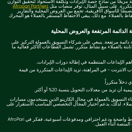
 مزيجًا من نماذج حصة الإيرادات وتكلفة الاستحواذ لتحقيق التوازن
لمتكررة. على سبيل المثال، توفر منصات مثل
Afropari Partners
ًا للأسواق الأفريقية، تجمع بين العروض المحلية والتقارير
اظ بالعملاء. مع ذلك، يبقى الاحتفاظ المستقر بالعملاء هو المحرك
الدائمة المرتفعة والعروض المحلية
ائمة مرتفعة. ينبغي على شركاء التسويق بالعمولة التركيز على
بتة بالعملاء مع نشاط متكرر. تشمل القطاعات الأكثر فعالية ما
هم الإيداعات المنتظمة في إطالة دورات الإيرادات.
ب الانترنت - في المراهنة، تزيد الإيداعات المتكررة من قيمة
خلاً متكرراً.
ن تزيد من معدلات التحويل بنسبة 20% أو أكثر.
كاء التسويق بالعمولة في مجال الكازينو الذين يستخدمون مسارات
ملاء. لذلك، يدعم اختيار المجال التخصصي المناسب الاستقرار على
إذا كنت تبحث عن برنامج شراكة بشروط واضحة ودعم احترافي ومدفوعات أسبوعية، ففكر في AfroPari