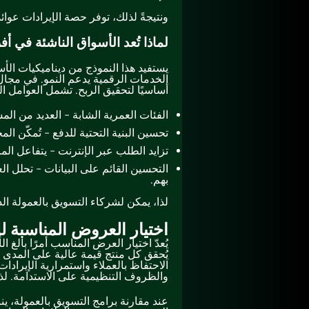
ونتيجةً لذلك، توفر حصة الإيرادات عوائد 
لماذا تُعد الأسواق الناشئة في أف
يستفيد هذا النموذج من ديناميكيات الأس
الخدمات الرقمية يدعم النمو. في مجال ا
أساسيًا لتحقيق الربح. تشمل العوامل ال
الفئات العمرية الشابة - العديد من المستخدمين دون سن 30، 
تحسين البنية التحتية للدفع - تُمكّن ال
تزايد الطلب عبر الإنترنت - يتفاعل ا
التحسين القائم على البيانات - تحلل 
بهم.
لذا، يمكن لشركاء التسويق بالعمولة ال
اختيار العروض المناسبة لل
يُعدّ اختيار العرض المناسب أمرًا بالغ 
يُحقق كل منتج قيمة عالية على المدى 
الاحتفاظ بالعملاء واستمرارية الإيرادات
والظروف التنظيمية على الاستدامة. لذ
عند مقارنة برامج التسويق بالعمولة، ي