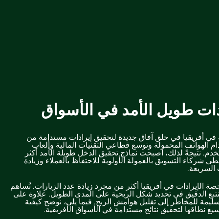
دات طويل الأمد في الأسواق
ة في أفريقيا في خلق آفاق جديدة لتحقيق إيرادات مستدامة من
ام الهواتف المحمولة وتوسع قطاعي التقنيات المالية وألعاب
تخدم. نتيجةً لذلك، أصبحت نماذج تحقيق الدخل طويلة الأمد أكثر
ُعطي شركاء التسويق بالعمولة الأولوية للاحتفاظ بالعملاء وزيادة
السريعة.
 الإيرادات في أفريقيا أكثر من مجرد زيادة عدد الزيارات. تُساهم
تبع الدقيق في تحديد شكل الربحية على المدى الطويل. علاوة على
 سليمة للمخاطر إلى تقليل هوامش الربح. فيما يلي، نوضح كيفية
يع نطاقها لتحقيق نتائج مستدامة في الأسواق الأفريقية.