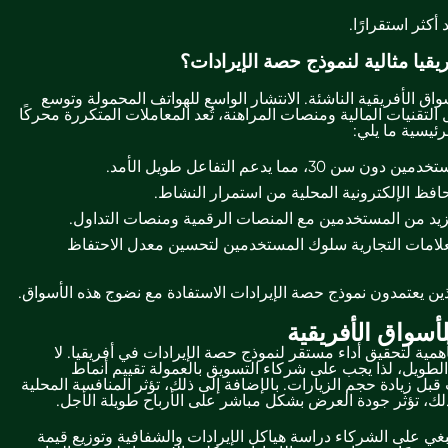
أكثر استقرارًا.
ريقيا مثالية لنموذج حصة الإيرادات؟
واق الأفريقية الناشئة. الانتشار الواسع للهواتف المحمولة وتوسع
لتقنيات المالية ومنصات المراهنة، تُعد المعاملات المتكررة محركًا
رئيسية ما يلي:
مما يدعم التفاعل طويل الأمد.
محافظ الإلكترونية المحلية من استمرار النشاط.
لمزيد من المستخدمين مع المنصات الرقمية ومنصات التداول.
العلامات التجارية سلوك المستخدمين لتحسين معدل الاحتفاظ
ذين يعتمدون نموذج حصة الإيرادات الاستفادة مع نضوج هذه الأسواق.
أسواق الأفريقية
الأهمية لتحقيق أداء مستقر لنموذج حصة الإيرادات في أفريقيا. لا
الطويل، لذا يجب على شركاء التسويق بالعمولة تقييم أنماط
 قبل زيادة حجم الزيارات. بالإضافة إلى ذلك، تؤثر المنافسة المحلية
لك، تؤثر جودة العرض بشكل مباشر على الأرباح طويلة الأجل.
نبغي على الشركاء دراسة هياكل الإيرادات والشفافية وتوزيع قيمة