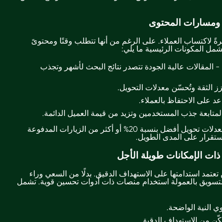
ومسارات المحتوى
رةً لاكتساب العملاء. على الرغم من أنها تتطلب وقتًا ومحتوىً
 تشمل المكونات الرئيسية ما يلي:
المقالات عالية الجودة تتصدر نتائج البحث لأشهر وتجذب
ز الثقة وتُحسّن معدلات التحويل.
عد على الاحتفاظ بالعملاء.
 المتابعة جذب المستخدمين وتزيد من قيمة العميل الدائمة.
تُحقق قنوات تحسين محركات البحث معدلات تحويل أفضل بنسبة 20% أو أكثر من الزيارات المدفوعة
لاستقرار على المدى الطويل.
ذات الإمكانات طويلة الأجل
عتمد استدامتها على الاستهداف الدقيق. بدلًا من السعي وراء
لتسويق بالعمولة استخدام منصات ذات أدوات تحسين قوية. تشمل
 النية الواضحة.
كّن من الاستهداف الدقيق.