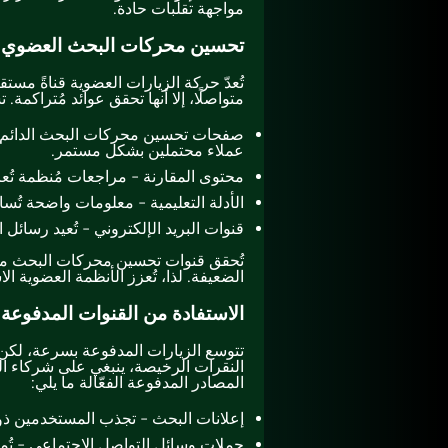
مواجهة تقلبات حادة.
تحسين محركات البحث العضوي 
تُعدّ حركة الزيارات العضوية قناةً مستق
متواصلًا، إلا أنها تحقق عوائد مُتراكمة.
صفحات تحسين محركات البحث الدائم - 
عملاء محتملين بشكل مستمر.
محتوى المقارنة - مراجعات مُنظمة تُعز
الأدلة التعليمية - معلومات واضحة تُسا
قنوات البريد الإلكتروني - تُعيد رسائل
الضعيفة. لذا، تُعزز الأنظمة العضوية ا
الاستفادة من القنوات المدفوعة 
تتوسع الزيارات المدفوعة بسرعة، لكن ت
النقرات الرخيصة، ينبغي على شركاء ا
المصادر المدفوعة الفعّالة ما يلي:
إعلانات البحث - تجذب المستخدمين ذوي
حملات وسائل التواصل الاجتماعي - تُم