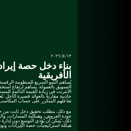
١٣/‏٥/‏٢٠٢٦
بناء دخل حصة إيرا
الأفريقية
يُساهم النمو السريع للمنظومة الرقمي
التسويق بالعمولة. يساهم ارتفاع استخد
الانترنت في زيادة القيمة الدائمة للمس
جاذبية مقارنةً بالعوائد قصيرة الأجل. ي
تفاعلهم المتكرر على حساب المكاسب 
مع ذلك، يتطلب تحقيق دخل ثابت من حصة
جودة العروض، وهيكلية المسارات، والت
ذلك، يُمكن أن يُؤدي التوسع دون إدارة
هيكلة استراتيجيات حصة الإيرادات وتوس