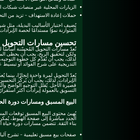
الزيارات المحلية عبر منصات شبكات الإع
حملات إعادة الاستهداف - تزيد من التح
يُضيف اختبار الأساليب البديلة، مثل شر
المتوازنة نموًا مستدامًا لحصة الإيرادات.
تحسين مسارات التحويل ل
تُعدّ مسارات التحويل المُحسّنة أساسًا ل
ولكن لتحقيق الربح، يجب أن يحظى الم
لذلك، يجب أن تُقدّم كل خطوة التوجيه،
التدريجية على شرح الفوائد أو تبسيط ع
يُعدّ التحويل لمرة واحدة إنجازًا، بينم
الإيرادات. لذلك، يجب أن يُركّز التحسين
قصيرة الأجل. يُقلل التوجيه الواضح و
التسويق بالعمولة إيرادات أكثر استقرارًا
البيع المسبق ومسارات دورة الحي
يُهيئ محتوى البيع المسبق توقعات الم
الجدد مباشرةً إلى صفحة الهبوط، يُم
بناء الثقة. تتضمن مسارات دورة حياة الع
صفحات بيع مسبق تعليمية - تشرح آليات