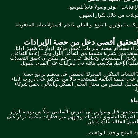
لانات - توفر وصولاً قابلاً للتوسع.
ويلات من خلال تكرار الظهور.
اكات المؤثرين، التنوع. وبالتالي، تدعم الاستراتيجيات المدفوعة
تحقيق أقصى دخل من حصة الإيرادات
أداء مستدام لحصة الإيرادات. تُحقق حركة الزيارات ظهورًا أوليًا،
ستخدمون بتجربة متسقة من التفاعل الأول وحتى إعادة التفاعل.
 وتُحوّل المستخدم، وتحافظ على الزخم. يمكن أن تُحقق التعديلات
ملية الإعداد مكاسب هائلة في الإيرادات على المدى الطويل.
ا يُعدّ النشاط المتكرر، المحرك الحقيقي في معظم برامج حصة
 على القيمة الدائمة للمستخدم بدلاً من التركيز على ذروات الأداء
التسجيل السلس من معدل التخلي المبكر. وبالتالي، يحقق شركاء
.
اة
ستخدمين قبل وصولهم إلى العرض الأساسي. بدلًا من توجيه الزوار
كن لشركاء التسويق بالعمولة توجيههم عبر خطوات منظمة تركز على
ميل الفعّالة عادةً ما يلي:
 المنتج وتحدد التوقعات.