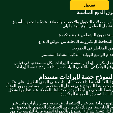
تسجيل
ق الدفع المناسبة
 من معدلات التحويل والاحتفاظ بالعملاء. عادةً ما تحقق الأسواق
 تشمل العوامل الرئيسية ما يلي:
المستخدمون النشطون قيمة متكررة.
المحافظ الإلكترونية المحلية من عوائق الإيداع.
 من المخاطر في العمولات.
خدام الواسع للهواتف الذكية النشاط المستمر.
معدل تكرار الإيداع ومتوسط الإيرادات لكل مستخدم، في قياس
لموقع الجغرافي بناءً على البيانات من أداء نموذج حصة الإيرادات.
 لنموذج حصة لإيرادات مستدام
ًا بالغ الأهمية لأداء حصة الإيرادات على المدى الطويل. على عكس
، يعتمد هذا النموذج على تفاعل المستخدمين المستمر بمرور الوقت.
 فقط الحجم، بل أيضًا جودة الاحتفاظ بالعملاء. عند تنظيمها بشكل
ادات التسويق بالعمولة المتكررة.
نويع حماية ضد عدم الاستقرار. قد يصبح مسار زيارات واحد غير
 الخارجية. مع ذلك، يُؤدي دمج الاستحواذ العضوي والمدفوع إلى
 لذا، يُنشئ شركاء التسويق بالعمولة أنظمة قابلة للتوسع بدلًا من