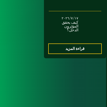
١٧/‏٧/‏٢٠٢٦
كيف يحقق
المؤثرون
الدخل؟
قراءة المزيد