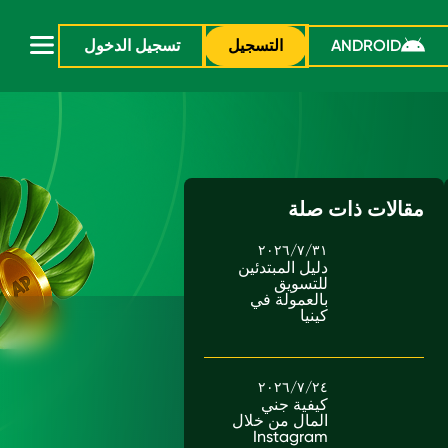
ANDROID
التسجيل
تسجيل الدخول
مقالات ذات صلة
٣١/‏٧/‏٢٠٢٦
دليل المبتدئين
للتسويق
بالعمولة في
كينيا
٢٤/‏٧/‏٢٠٢٦
كيفية جني
المال من خلال
Instagram