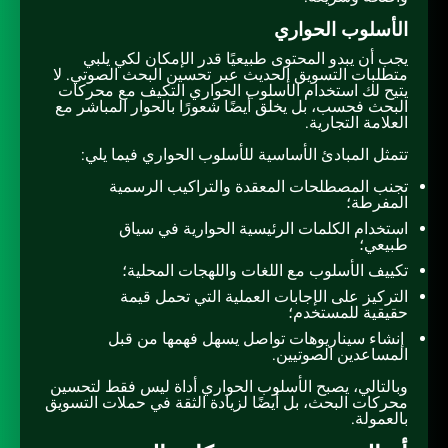
الأسلوب الحواري
يجب أن يبدو المحتوى طبيعيًا قدر الإمكان لكي يلبي
متطلبات التسويق الحديث عبر تحسين البحث الصوتي. لا
يتيح لك استخدام الأسلوب الحواري التكيف مع محركات
البحث فحسب، بل يخلق أيضًا شعورًا بالحوار المباشر مع
العلامة التجارية.
تتمثل المبادئ الأساسية للأسلوب الحواري فيما يلي:
تجنب المصطلحات المعقدة والتراكيب الرسمية
المفرطة؛
استخدام الكلمات الرئيسية الحوارية في سياق
طبيعي؛
تكييف الأسلوب مع اللغات واللهجات المحلية؛
التركيز على الإجابات العملية التي تحمل قيمة
حقيقية للمستخدم؛
إنشاء سيناريوهات تواصل يسهل فهمها من قبل
المساعدين الصوتيين.
وبالتالي، يصبح الأسلوب الحواري أداة ليس فقط لتحسين
محركات البحث، بل أيضًا لزيادة الثقة في حملات التسويق
بالعمولة.