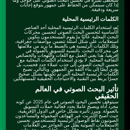
سيحظى بميزة في تحسين البحث الصوتي على جوجل وما
إذا كان سيتمكن من الحفاظ على جمهور يتوقع إجابات
سريعة ودقيقة.
الكلمات الرئيسية المحلية
يُعد استخدام الكلمات الرئيسية المحلية أحد العناصر
الأساسية لتحسين البحث الصوتي لتحسين محركات
البحث المحلية. غالبًا ما يقوم المستخدمون بتكوين
استعلامات على شكل أسئلة تتضمن مواصفات جغرافية،
وتلك الكلمات الرئيسية هي بالضبط ما يزيد من ملائمتها
في محركات البحث. بالنسبة للتسويق بالعمولة في
إفريقيا، هذا يعني العمل مع اللغات واللهجات والخصائص
الثقافية المحلية. لا يؤدي استخدام الكلمات المحلية مع
تحسين البحث الصوتي إلى جذب عملاء جدد فحسب، بل
يؤدي أيضًا إلى بناء الثقة بين الجمهور. وبالتالي، تصبح
الكلمات الرئيسية المحلية التي تم تكوينها بشكل صحيح
جسرًا يربط بين التقنية والاحتياجات الحقيقية للمستهلكين.
تأثير البحث الصوتي في العالم
الحقيقي
سيتوقف تحسين البحث الصوتي في عام 2025 عن كونه
مجرد أداة ويصبح عاملًا يحدد فعالية حملات التسويق
بالعمولة. ويبرز تأثيره بشكل خاص في الدول الإفريقية،
حيث أصبح الإنترنت عبر الهواتف المحمولة والمساعدون
الصوتيون نقاط الوصول الرئيسية للمستخدمين. تحسين
الاستعلامات الصوتية يقلل من الحواجز بين العلامات
التجارية والعملاء من خلال تقديم إجابات سريعة وذات