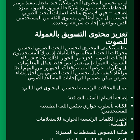
لو تم تحسين المحتوى الآخر بشكل جيد. بفضل تنفيذ ترميز
المخطط، تكتسب موارد شركاء التسويق بالعمولة ميزة
إضافية — فهي لا تصبح متاحة لعمليات البحث الصوتي
فحسب، بل تزيد أيضًا من مستوى الثقة بين المستخدمين
الذين يتوقعون إجابات سريعة ومحددة.
تعزيز محتوى التسويق بالعمولة
للصوت
يتطلب تكييف المحتوى لتحسين البحث الصوتي لتحسين
محركات البحث المحلية نهجًا شاملًا، إذ يدرك المستخدمون
الإجابات الصوتية كجزء من الحوار. لذلك، يحتاج شركاء
التسويق بالعمولة إلى تغيير ليس فقط هيكل المعلومات
بل وطريقة عرضها لتلبية توقعات الجمهور. من المهم أيضًا
مراعاة كيفية عمل تحسين البحث الصوتي من أجل إنشاء
نصوص يمكن تضمينها في إجابات المساعد الصوتي.
تتمثل المجالات الرئيسية لتحسين المحتوى في التالي:
إضافة أقسام الأسئلة الشائعة؛
الكتابة بأسلوب حواري يعكس اللغة الطبيعية
للمستخدمين؛
اختيار الكلمات الرئيسية الحوارية للاستعلامات
الطبيعية؛
هيكلة النصوص للمقتطفات المميزة؛