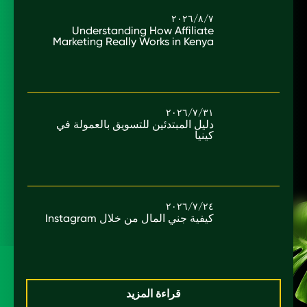
٧/‏٨/‏٢٠٢٦
Understanding How Affiliate
Marketing Really Works in Kenya
٣١/‏٧/‏٢٠٢٦
دليل المبتدئين للتسويق بالعمولة في
كينيا
٢٤/‏٧/‏٢٠٢٦
كيفية جني المال من خلال Instagram
قراءة المزيد