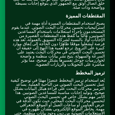
خلق اتصال أوثق مع الجمهور الذي يتوقع إجابات بسيطة
وواضحة وذات صلة.
المقتطفات المميزة
يصبح استخدام المقتطفات المميزة أداة مهمة في
استراتيجيات تحسين محركات البحث الصوتي. عندما يقوم
المستخدمون بإجراء استعلامات باستخدام المساعدين
الصوتيين، غالبًا ما تُلفظ هذه المقتطفات القصيرة من
الإجابات أولًا. بالنسبة لشركاء التسويق بالعمولة، تُعد هذه
فرصة ليشغلوا موقعًا ظاهرًا دون الحاجة إلى إنفاق موارد
كبيرة على الترويج. ترجع أهمية هذا النهج إلى حقيقة أن
تحسين البحث الصوتي في محركات البحث يعتمد على
السرعة والسهولة. يتيح نشر بيانات منظمة و واضحة
لخوارزميات جوجل تفسيرها بشكل صحيح، مما يؤثر
مباشرة على التحويلات والزيارات العضوية.
ترميز المخطط
يُعد استخدام ترميز المخطط عنصرًا مهمًا في توضيح كيفية
عمل تحسين البحث الصوتي من الناحية العملية. يساعد
الترميز محركات البحث على قراءة هيكل البيانات بشكل
صحيح، وتوليد إجابات مناسبة للمساعدين الصوتيين. هذا
الأمر مهم بشكل خاص في تحسين البحث الصوتي
لتحسين محركات البحث المحلي، حيث تكون الدقة في
عرض العناوين أو ساعات العمل أو الموقع الجغرافي
مهمة. يخاطر الموقع الإلكتروني بفقدان ظهوره في
الاستعلامات الصوتية من دون وجود بيانات منظمة، حتى