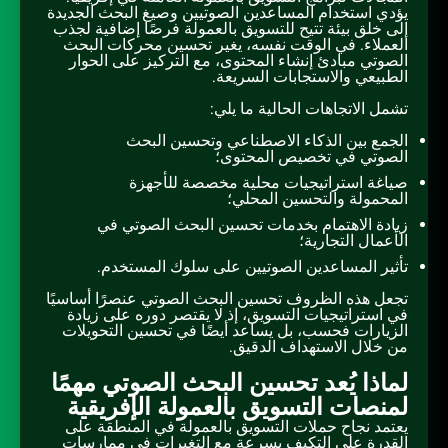
يؤدي استخدام المساعدين الصوتيين وصيغ البحث الجديدة
إلى خلق بيئة تتيح للتسويق بالعمولة فرصًا إضافية لجذب
العملاء. في الوقت نفسه، يغير تحسين محركات البحث
الصوتي مبادئ إنشاء المحتوى، مع التركيز على الحوار
الطبيعي والاستجابات السريعة.
تشمل الاتجاهات الحالية ما يلي:
الجمع بين الذكاء الاصطناعي وتحسين البحث
الصوتي في تخصيص المحتوى؛
صياغة استراتيجيات محلية مخصصة للأجهزة
المحمولة والتحسين المحلي؛
زيادة الاهتمام بخدمات تحسين البحث الصوتي في
الأعمال التجارية؛
تأثير المساعدين الصوتيين على سلوك المستخدم.
تجعل هذه الظروف تحسين البحث الصوتي عنصرًا أساسيًا
في استراتيجيات التسويق، إذ لا يقتصر دوره على زيادة
الزيارات فحسب، بل يساعد أيضًا في تحسين التحويلات
من خلال الاستهداف الدقيق.
لماذا يُعد تحسين البحث الصوتي مهمًا
لمنصات التسويق بالعمولة الإفريقية
يعتمد نجاح حملات التسويق بالعمولة في المنطقة على
القدرة على التكيف بسرعة مع التغيرات في ممارسات