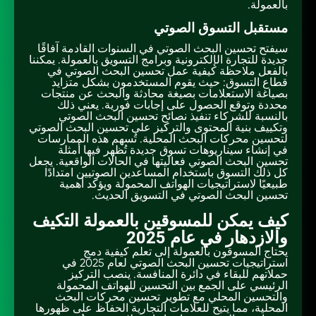
بالعمولة.
مستقبل التسوق الصوتي
سيفتح تحسين البحث الصوتي في السنوات القادمة آفاقًا
جديدة للتجارة الإلكترونية وبرامج التسويق بالعمولة. يمكننا
بالفعل ملاحظة كيفية عمل تحسين البحث الصوتي في
قطاع التسوق: حيث يقوم المستخدمون بشكل متزايد
بصياغة الاستعلامات بصيغة محادثة والبحث عن منتجات
محددة وتوقع الحصول على إجابات فورية. يعني ذلك
بالنسبة للشركاء تنفيذ نصائح تحسين البحث الصوتي
وتكييف بنية المحتوى والتركيز على تحسين البحث الصوتي
لتحسين محركات البحث المحلية. تُسهم هذه الممارسات
في إنشاء سيناريوهات تسوق جديدة تُظهر فيها أمثلة
تحسين البحث الصوتي فعاليتها في الحالات الواقعية. يجعل
كل ذلك التسوق باستخدام المساعدين الصوتيين امتدادًا
طبيعيًا لاستراتيجيات الهواتف المحمولة ويؤكد أهمية
تحسين البحث الصوتي في التسويق الحديث.
كيف يمكن للمسوقين بالعمولة التكيف
والازدهار في عام 2025
يحتاج المسوقون بالعمولة إلى تعلم كيفية دمج
استراتيجيات تحسين البحث الصوتي لعام 2025 في
حملاتهم للبقاء في دائرة المنافسة. ينصب التركيز
الرئيسي على الجمع بين التحسين للهواتف المحمولة
والتحسين المحلي مع تطوير تحسين محركات البحث
المحلية، مما يتيح للعلامات التجارية الحفاظ على ظهورها