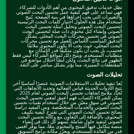
تظل خدمات تدقيق المحتوى من أهم الأدوات للشركاء.
فهي تساعد على فهم كيفية عمل تحسين البحث الصوتي
والتغييرات التي يجب إجراؤها في بنية الصفحة. يُتيح
استخدام مثل هذه الحلول اختيار كلمات البحث الرئيسية
لتحسين البحث الصوتي وتحليل أمثلة تحسين البحث
الصوتي وإنشاء كتل محتوى ذات صلة لتحسين البحث
الصوتي في تحسين محركات البحث المحلي. يشكّل
التدقيق المناسب الأساس للعمل مع تحسين محركات
البحث المحلي، حيث يجب ألا يكون المحتوى ملائمًا
فحسب، بل يجب أن يكون متكيفًا قدر الإمكان مع
متطلبات المستخدم. ويتيح ذلك لمواقع الشركاء ليس فقط
الظهور في نتائج البحث، ولكن أيضًا احتلال مواضع في
المقتطفات المميزة، مما يؤثر بشكل مباشر على الثقة.
تحليلات الصوت
يُعدّ تنفيذ تحليلات الاستعلامات الصوتية عنصرًا أساسيًا آخر.
تتيح الأدوات الحديثة قياس الفعالية وتحديد الاتجاهات التي
تُحدّد ملامح اتجاهات تحسين البحث الصوتي لعام 2025.
يمكن للشركاء اكتساب فهم أعمق لمعنى تحسين البحث
الصوتي في سوق معيّن من خلال استخدام تقنيات تحسين
البحث الصوتي والخدمات المتخصّصة. ومن المفيد دراسة
نصائح تحسين البحث الصوتي التي تقترح كيفية تكييف
المحتوى، بالإضافة إلى التعاون مع وكالة تحسين البحث
الصوتي لتنفيذ حلول شاملة. يُسهم كل ذلك في إنشاء
منصة يتكامل فيها المنتج والمحتوى معًا، مما يوفّر أقصى
قدر من الفائدة للمستخدم، ويعزّز مكانة برامج التسويق