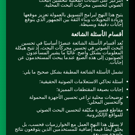
التركيز على البيانات المحلية لتحسين البحث
الصوتي لتحسين محركات البحث المحلية.
يتيح هذا النهج لبرامج التسويق بالعمولة تعزيز موقعها
وزيادة التحويلات وبناء الثقة بين الجمهور الذي يتوقع
إجابات دقيقة وبسيطة.
أقسام الأسئلة الشائعة
تُعد أقسام الأسئلة الشائعة عنصرًا أساسيًا في تحسين
البحث الصوتي في تحسين محركات البحث، إذ تتيح هيكلة
المعلومات بشكل واضح. غالبًا ما يشير المساعدون
الصوتيون إلى هذه الصيغ عندما يبحث المستخدمون عن
إجابات.
تشمل الأسئلة الشائعة المطبقة بشكل صحيح ما يلي:
أسئلة تحاكي الاستعلامات الصوتية الحقيقية؛
إجابات بصيغة المقتطفات المميزة؛
توضيحات محلية تراعي تحسين الأجهزة المحمولة
والتحسين المحلي؛
مقاطع قصيرة مكيّفة لتحسين البحث الصوتي
للمواقع الإلكترونية.
لا يسهّل هذا النهج العمل مع الخوارزميات فحسب، بل
يخلق أيضًا قيمة إضافية للمستخدمين الذين يتوقعون نتائج
واضحة وسريعة.