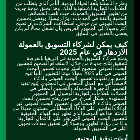
وطرح الأسئلة بلغة الحياة اليومية، الأمر الذي يتطلب من
العلامات التجارية الاستجابة لذلك. وهذا يخلق موجة جديدة
من تطوير التسويق بالعمولة، حيث تلعب الخصائص
المحلية والثقة في الخدمات دورًا رئيسيًا. وبفضل تحسين
البحث الصوتي من جوجل، استطاعت الشركات أن تصبح
أكثر وصولًا إلى الجمهور العريض وأن تشغل مجالًا لم يكن
يحظى بالتقدير في السابق.
كيف يمكن لشركاء التسويق بالعمولة
الازدهار في عام 2025
يتمتع شركاء التسويق بالعمولة في إفريقيا بالفرصة
لتحقيق نتائج جديدة من خلال الاستخدام الصحيح لتحسين
البحث الصوتي. ستصبح استراتيجيات تحسين البحث
الصوتي في عام 2025 مجالًا مهمًا للتطوير، لأنها تتيح
الجمع بين تقنيات تحسين البحث الصوتي بالذكاء
الاصطناعي مع العمل المتعمق في المحتوى. يُتيح تنفيذ
التحسين للأجهزة المحمولة والتحسين المحلي في
الحملات للعلامات التجارية الوصول إلى الجمهور
المستهدف بشكل أسرع، في حين يفتح تحسين البحث
الصوتي بالذكاء الاصطناعي و تحسين البحث الصوتي عبر
الوكلاء القائمين على الذكاء الاصطناعي مستوى جديدًا من
الأتمتة. هذا هو الموضع الذي تظهر فيه الفوائد الحقيقية
لتحسين البحث الصوتي التي تؤثر على الأعمال التجارية:
بدءًا من زيادة الظهور ووصولًا إلى تحقيق معدلات تحويل
أعلى في التسويق بالعمولة.
أدوات تدقيق المحتوى