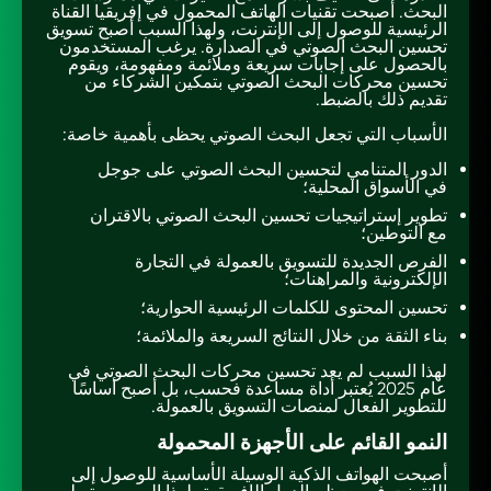
البحث. أصبحت تقنيات الهاتف المحمول في إفريقيا القناة
الرئيسية للوصول إلى الإنترنت، ولهذا السبب أصبح تسويق
تحسين البحث الصوتي في الصدارة. يرغب المستخدمون
بالحصول على إجابات سريعة وملائمة ومفهومة، ويقوم
تحسين محركات البحث الصوتي بتمكين الشركاء من
تقديم ذلك بالضبط.
الأسباب التي تجعل البحث الصوتي يحظى بأهمية خاصة:
الدور المتنامي لتحسين البحث الصوتي على جوجل
في الأسواق المحلية؛
تطوير إستراتيجيات تحسين البحث الصوتي بالاقتران
مع التوطين؛
الفرص الجديدة للتسويق بالعمولة في التجارة
الإلكترونية والمراهنات؛
تحسين المحتوى للكلمات الرئيسية الحوارية؛
بناء الثقة من خلال النتائج السريعة والملائمة؛
لهذا السبب لم يعد تحسين محركات البحث الصوتي في
عام 2025 يُعتبر أداة مساعدة فحسب، بل أصبح أساسًا
للتطوير الفعال لمنصات التسويق بالعمولة.
النمو القائم على الأجهزة المحمولة
أصبحت الهواتف الذكية الوسيلة الأساسية للوصول إلى