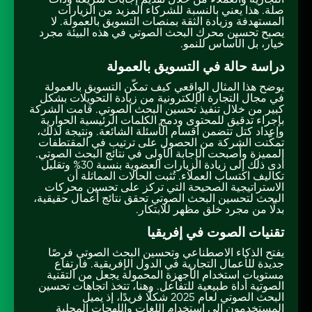
صلة. هذا يعني بالنسبة للشركاء المزيد من الزيارات
المستهدفة وزيادة الثقة بمنصات التسويق بالعمولة. لا
يصبح تحسين محرك البحث الصوتي في هذه البيئة مجرد
خيار، بل الأساس للنمو.
دراسة حالة في التسويق بالعمولة
يوضح هذا المثال الواقعي كيف تمكّن التسويق بالعمولة
في مجال التجارة الإلكترونية من زيادة التحويلات بشكل
كبير من خلال تنفيذ تحسين البحث الصوتي. قامت الشركة
بإجراء تدقيق للمحتوى ودمج الكلمات الرئيسية الحوارية
وإعداد كتل تتضمن أقسام الأسئلة الشائعة. ونتيجة لذلك،
تمكّنت الشركة من الحصول على ترتيب في المقتطفات
المميزة وأصبحت الإجابة الأولى في نتائج البحث الصوتي.
أدى ذلك إلى زيادة الزيارات العضوية بنسبة 30% وتقليل
تكاليف اكتساب العملاء. تُثبت الحالات المماثلة أن
الاستراتيجية الصحيحة التي تركز على تحسين محركات
البحث لتحسين البحث الصوتي تحقق نتائج أعمال حقيقية،
بدلًا من مجرد خلق مظهر للابتكار.
تقنيات الصوت في إفريقيا
يفتح الذكاء الاصطناعي وتحسين البحث الصوتي فرصًا
جديدة للأعمال التجارية في الدول الإفريقية. فارتفاع
مستويات استخدام الأجهزة المحمولة يجعل من التقنية
الصوتية أداة طبيعية للتفاعل. وهنا، تتخذ اتجاهات تحسين
البحث الصوتي لعام 2025 شكلًا فريدًا، إذ يميل
المستخدمون إلى استخدام اللغات واللهجات المحلية