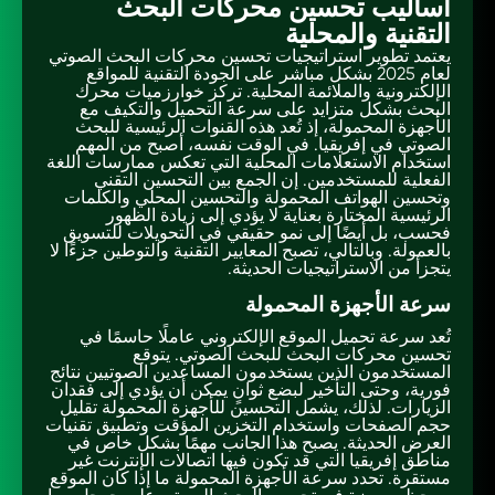
أساليب تحسين محركات البحث
التقنية والمحلية
يعتمد تطوير استراتيجيات تحسين محركات البحث الصوتي
لعام 2025 بشكل مباشر على الجودة التقنية للمواقع
الإلكترونية والملائمة المحلية. تركز خوارزميات محرك
البحث بشكل متزايد على سرعة التحميل والتكيف مع
الأجهزة المحمولة، إذ تُعد هذه القنوات الرئيسية للبحث
الصوتي في إفريقيا. في الوقت نفسه، أصبح من المهم
استخدام الاستعلامات المحلية التي تعكس ممارسات اللغة
الفعلية للمستخدمين. إن الجمع بين التحسين التقني
وتحسين الهواتف المحمولة والتحسين المحلي والكلمات
الرئيسية المختارة بعناية لا يؤدي إلى زيادة الظهور
فحسب، بل أيضًا إلى نمو حقيقي في التحويلات للتسويق
بالعمولة. وبالتالي، تصبح المعايير التقنية والتوطين جزءًا لا
يتجزأ من الاستراتيجيات الحديثة.
سرعة الأجهزة المحمولة
تُعد سرعة تحميل الموقع الإلكتروني عاملًا حاسمًا في
تحسين محركات البحث للبحث الصوتي. يتوقع
المستخدمون الذين يستخدمون المساعدين الصوتيين نتائج
فورية، وحتى التأخير لبضع ثوانٍ يمكن أن يؤدي إلى فقدان
الزيارات. لذلك، يشمل التحسين للأجهزة المحمولة تقليل
حجم الصفحات واستخدام التخزين المؤقت وتطبيق تقنيات
العرض الحديثة. يصبح هذا الجانب مهمًا بشكل خاص في
مناطق إفريقيا التي قد تكون فيها اتصالات الإنترنت غير
مستقرة. تحدد سرعة الأجهزة المحمولة ما إذا كان الموقع