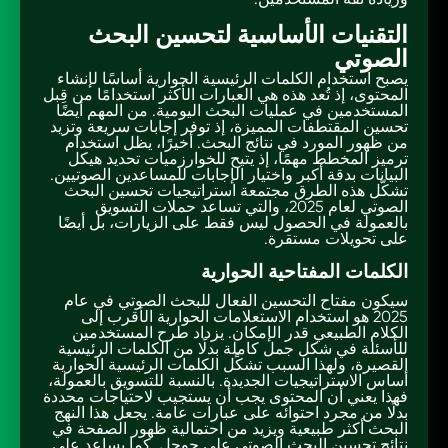
التقنيات الأساسية لتحسين البحث
الصوتي
يصبح استخدام الكلمات الرئيسية الحوارية أساسًا لإنشاء
المحتوى، إذ تُعد هذه هي العبارات الأكثر استخدامًا من قِبل
المستخدمين في عمليات البحث اليومية. من المهم أيضًا
تحسين المقتطفات المميزة، إذ توفر إجابات سريعة وتزيد
من ظهور المورد في نتائج البحث. أخيرًا، يظل استخدام
ترميز المخطط مهمًا، إذ يتيح للخوارزميات تحديد هيكل
البيانات بدقة أكبر واختيار الإجابات للمساعدين الصوتيين.
تشكّل هذه الطرق مجتمعة استراتيجيات تحسين البحث
الصوتي لعام 2025، والتي تساعد حملات التسويق
بالعمولة في الحصول ليس فقط على الزيارات، بل أيضًا
على تحويلات مستقرة.
الكلمات المفتاحية الحوارية
سيكون مفتاح التحسين الفعال للبحث الصوتي في عام
2025 هو استخدام الاستعلامات الحوارية الأقرب إلى
الكلام الطبيعي قدر الإمكان. يزداد طرح المستخدمين
للأسئلة في شكل جمل كاملة بدلًا من الكلمات الرئيسية
القصيرة، ولهذا السبب تشكًل الكلمات الرئيسية الحوارية
أساس الاستراتيجيات الجديدة. بالنسبة للتسويق بالعمولة،
فهذا يعني أن المحتوى يجب أن يستجيب لاحتياجات محددة
بدلًا من مجرد احتوائه على عبارات عامة. يجعل هذا النهج
البحث أكثر طبيعية ويزيد من احتمالية ظهور الصفحة في
نتائج تحسين البحث الصوتي على جوجل. كما يساعد على