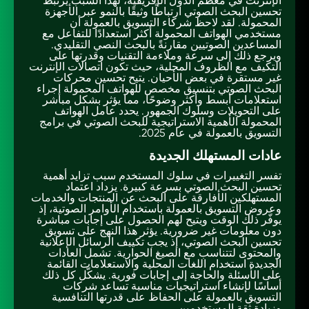
الإنترنت في معظم الدول الإفريقية، لهذا السبب يرتبط
تحسين البحث الصوتي ارتباطًا وثيقًا بالنمو عبر الأجهزة
المحمولة. لقد لاحظ شركاء التسويق بالعمولة أن
مستخدمي الهواتف المحمولة أكثر استعدادًا للتفاعل مع
المساعدين الصوتيين مقارنةً بالبحث النصي التقليدي.
ويرجع ذلك إلى سرعة وملاءمة التقنيات وقدرتها على
التكيف مع الظروف المحلية، حيث تكون اتصالات الإنترنت
غير مستقرة في بعض الأحيان. يتيح تحسين محركات
البحث الصوتي بتنسيق مخصص للهواتف المحمولة إجراء
استعلامات أبسط وأكثر وضوحًا، مما يؤثر بشكل مباشر
على التحويلات وسلوك الجمهور. يحدد عامل الهواتف
المحمولة الأهمية الاستراتيجية للبحث الصوتي في برامج
التسويق بالعمولة في عام 2025.
عادات المستهلك الجديدة
تفسر التغييرات في سلوك المستخدم سبب تزايد أهمية
تحسين البحث الصوتي بسرعة كبيرة. يزداد اعتماد
المستهلكين الأفارقة على البحث عن المنتجات والخدمات
وعروض التسويق بالعمولة باستخدام الأوامر الصوتية، إذ
يوفّر ذلك الوقت ويتيح لهم الحصول على إجابات مباشرة
دون معلومات غير ضرورية. يؤثر هذا النهج على تسويق
تحسين البحث الصوتي، إذ يجب تكييف الرسائل الإعلانية
والمحتوى لتتناسب مع الصيغ الحوارية. تشمل العادات
الجديدة استخدام اللغات المحلية والاستعلامات القائمة
على الأسئلة والحاجة إلى إجابات فورية. يشكّل كل ذلك
أساسًا لإنشاء استراتيجيات مناسبة تساعد شركات
التسويق بالعمولة على الحفاظ على قدرتها التنافسية
وزيادة ثقة المستخدمين.